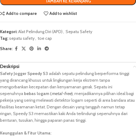
TAMBAH KE KERANJANG
Add to compare
Add to wishlist
Kategori:
Alat Pelindung Diri (APD)
,
Sepatu Safety
Tag:
sepatu safety
,
toe cap
Share:
Deskripsi
Safety Jogger Speedy S3
adalah sepatu pelindung berperforma tinggi
yang dirancang khusus untuk lingkungan kerja ekstrem tanpa
mengorbankan kecepatan dan kenyamanan gerak. Sepatu ini
sepenuhnya
bebas logam (
metal-free
)
, menjadikannya pilihan ideal bagi
pekerja yang sering melewati detektor logam seperti di area bandara atau
fasilitas keamanan ketat. Dengan desain yang tangguh namun tetap
ringan, Speedy S3 memastikan kaki Anda terlindungi sepenuhnya dari
benturan, tusukan, hingga paparan panas tinggi.
Keunggulan & Fitur Utama: