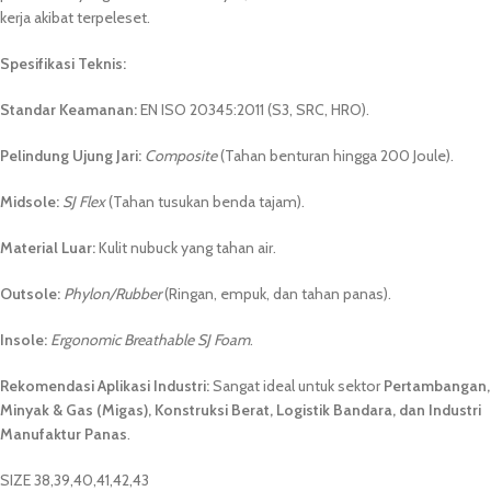
kerja akibat terpeleset.
Spesifikasi Teknis:
Standar Keamanan:
EN ISO 20345:2011 (S3, SRC, HRO).
Pelindung Ujung Jari:
Composite
(Tahan benturan hingga 200 Joule).
Midsole:
SJ Flex
(Tahan tusukan benda tajam).
Material Luar:
Kulit nubuck yang tahan air.
Outsole:
Phylon/Rubber
(Ringan, empuk, dan tahan panas).
Insole:
Ergonomic Breathable SJ Foam
.
Rekomendasi Aplikasi Industri:
Sangat ideal untuk sektor
Pertambangan,
Minyak & Gas (Migas), Konstruksi Berat, Logistik Bandara, dan Industri
Manufaktur Panas
.
SIZE 38,39,40,41,42,43