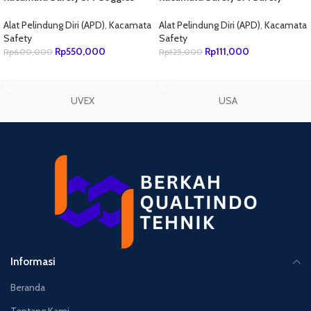
GG501
Goggles 40651 – 332af
Alat Pelindung Diri (APD)
,
Kacamata
Alat Pelindung Diri (APD)
,
Kacamata
Safety
Safety
Rp
550,000
Rp
111,000
Rp
600,000
Rp
125,000
TAMBAH KE KERANJANG
TAMBAH KE KERANJANG
UVEX
USA
Informasi
Beranda
Tentang Kami