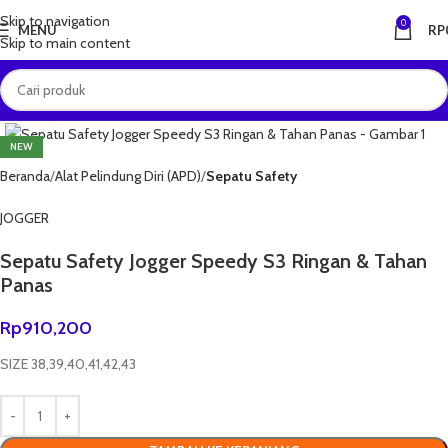
Skip to navigation
0
MENU
RP
Skip to main content
Click to enlarge
NEW
Beranda
Alat Pelindung Diri (APD)
Sepatu Safety
JOGGER
Sepatu Safety Jogger Speedy S3 Ringan & Tahan
Panas
Rp
910,200
SIZE 38,39,40,41,42,43