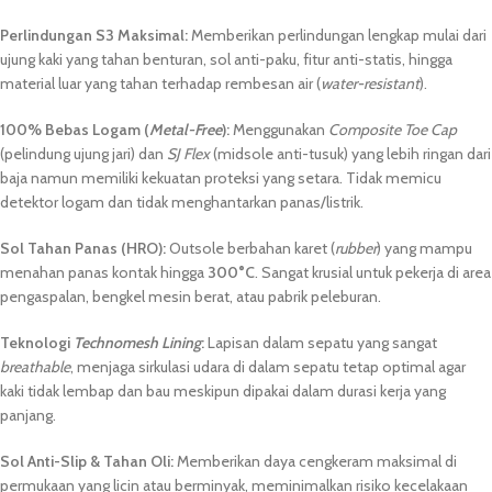
Perlindungan S3 Maksimal:
Memberikan perlindungan lengkap mulai dari
ujung kaki yang tahan benturan, sol anti-paku, fitur anti-statis, hingga
material luar yang tahan terhadap rembesan air (
water-resistant
).
100% Bebas Logam (
Metal-Free
):
Menggunakan
Composite Toe Cap
(pelindung ujung jari) dan
SJ Flex
(midsole anti-tusuk) yang lebih ringan dari
baja namun memiliki kekuatan proteksi yang setara. Tidak memicu
detektor logam dan tidak menghantarkan panas/listrik.
Sol Tahan Panas (HRO):
Outsole berbahan karet (
rubber
) yang mampu
menahan panas kontak hingga
300°C
. Sangat krusial untuk pekerja di area
pengaspalan, bengkel mesin berat, atau pabrik peleburan.
Teknologi
Technomesh Lining
:
Lapisan dalam sepatu yang sangat
breathable
, menjaga sirkulasi udara di dalam sepatu tetap optimal agar
kaki tidak lembap dan bau meskipun dipakai dalam durasi kerja yang
panjang.
Sol Anti-Slip & Tahan Oli:
Memberikan daya cengkeram maksimal di
permukaan yang licin atau berminyak, meminimalkan risiko kecelakaan