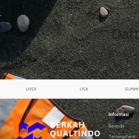
Daft
Anda belum memiliki produk apa pun di daftar keinginan. Anda ak
banyak produk menarik di halaman "Toko" kami.
UVEX
USA
SUMMI
Informasi
Beranda
Tentang Kami