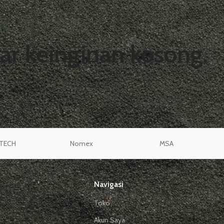
ar keinginan kosong.
an menemukan
KEMBALI KE TOKO
TECH
Nomex
MSA
Navigasi
Toko
Akun Saya