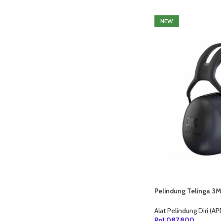
NEW
Pelindung Telinga 3M
31dB
Alat Pelindung Diri (AP
Rp
1,087,800