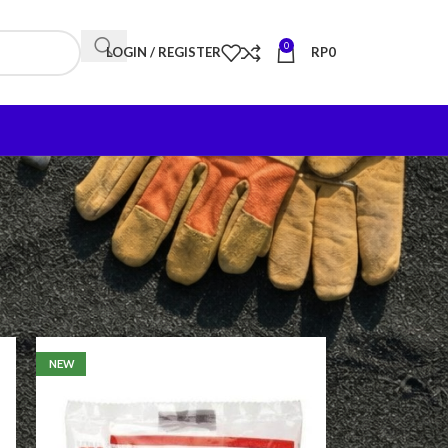
0
LOGIN / REGISTER
RP
0
18
24
NEW