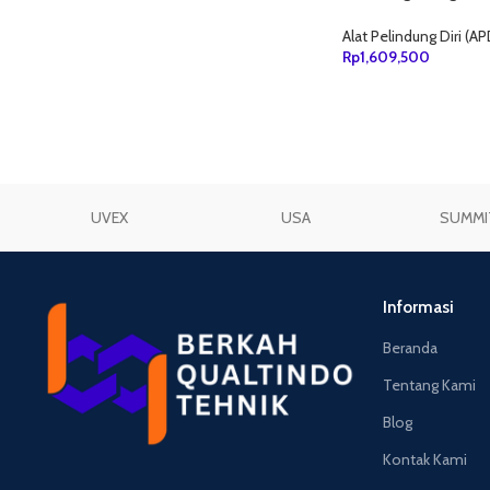
311-1250
Alat Pelindung Diri (AP
Rp
1,609,500
TAMBAH KE KERANJ
UVEX
USA
SUMMI
Informasi
Beranda
Tentang Kami
Blog
Kontak Kami