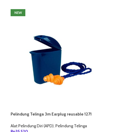
NEW
Pelindung Telinga 3m Earplug reusable 1271
(per pack)
Alat Pelindung Diri (APD)
,
Pelindung Telinga
Rp
35,520