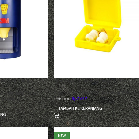
ch Pro Earplug
Blue Eagle Pelindung Telinga NP 354
Alat Pelindung Diri (APD)
,
Pelindung Telinga
D)
,
Pelindung Telinga
,
Rp
7,437
 & Navigasi
Rp
8,000
TAMBAH KE KERANJANG
ANG
NEW