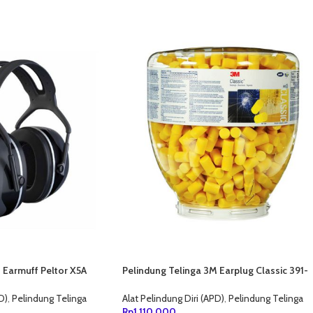
 Earmuff Peltor X5A
Pelindung Telinga 3M Earplug Classic 391-
1001
D)
,
Pelindung Telinga
Alat Pelindung Diri (APD)
,
Pelindung Telinga
Rp
1,110,000