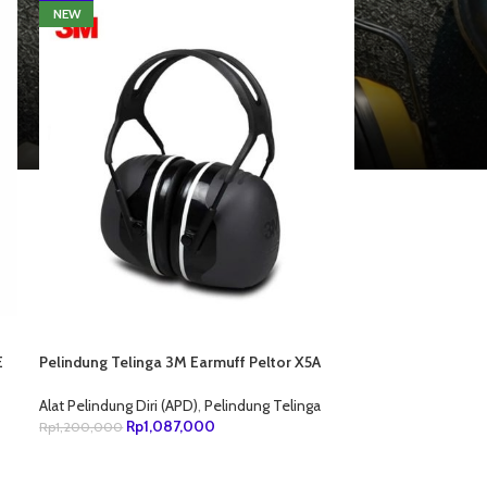
NEW
E
Pelindung Telinga 3M Earmuff Peltor X5A
31dB
Alat Pelindung Diri (APD)
,
Pelindung Telinga
Rp
1,087,000
Rp
1,200,000
TAMBAH KE KERANJANG