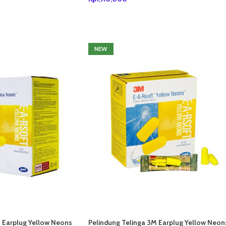
ANG
TAMBAH KE KERANJANG
NEW
M Earplug Yellow Neons
Pelindung Telinga 3M Earplug Yellow Neon