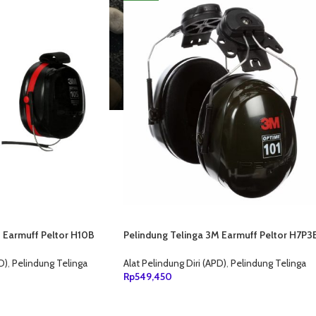
 Earmuff Peltor H10B
Pelindung Telinga 3M Earmuff Peltor H7P3
101DB
D)
,
Pelindung Telinga
Alat Pelindung Diri (APD)
,
Pelindung Telinga
Rp
549,450
ANG
TAMBAH KE KERANJANG