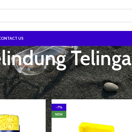
CONTACT US
lindung Telinga
g Diri (APD)
Pelindung Telinga
Show
9
12
-7%
NEW