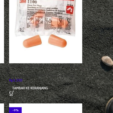
Pelindung Telinga 3M Disposible 1100 1 Pack
Alat Pelindung Diri (APD)
,
Pelindung Telinga
Rp
3,330
TAMBAH KE KERANJANG
-9%