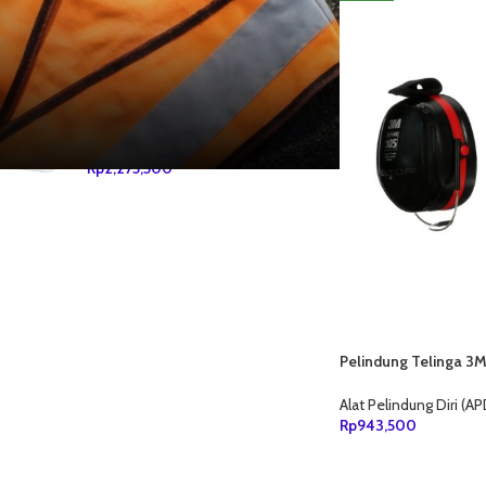
KLEENGUARD G60 Purple Nitrile
Cut Resist
Rp
277,500
3M Petroleum Sorbent Pad HP-
156
Rp
2,275,500
Pelindung Telinga 3M
Optime 105
Alat Pelindung Diri (AP
Rp
943,500
TAMBAH KE KERANJ