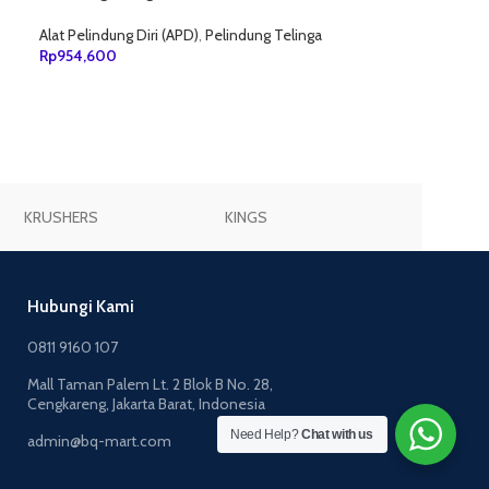
Alat Pelindung Diri (APD)
,
Pelindung Telinga
Rp
954,600
TAMBAH KE KERANJANG
KRUSHERS
KINGS
JOGGER
Hubungi Kami
0811 9160 107
Mall Taman Palem Lt. 2 Blok B No. 28,
Cengkareng, Jakarta Barat, Indonesia
Need Help?
Chat with us
admin@bq-mart.com