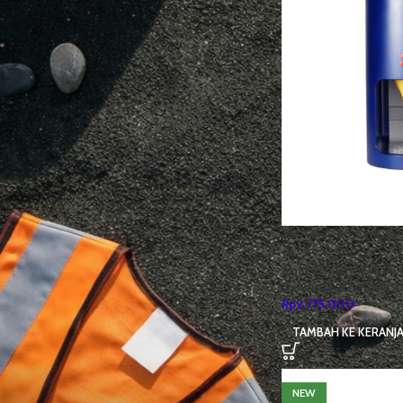
3M
13
Honeywell
3
STOCK STATUS
Sedang diskon
Stok tersedia
3M™ E-A-R™ One Tou
Dispenser 391-0000
PRODUK RATING TERTINGGI
Alat Pelindung Diri (AP
Elektronik, Komunikasi
Masker Medis Sensi Convex
Rp
2,775,000
Earloop 4Ply isi 20Pcs Abu-abu
TAMBAH KE KERANJ
Rp
207,924
Rp
210,000
Sarung Tangan Safety
NEW