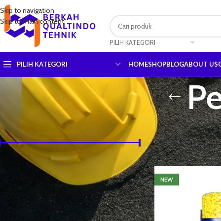
Skip to navigation
Skip to main content
PILIH KATEGORI
PILIH KATEGORI
HOME
SHOP
BLOG
ABOUT US
Pe
URUTKAN BERDASARKAN HARGA
Earmuff, dll
Beranda
Alat Pelindun
Harga:
Rp3,330
—
Rp2,775,000
SARING
NEW
URUTKAN BERDASARKAN BRAND