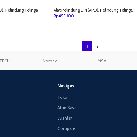
312-1250
D)
,
Pelindung Telinga
Alat Pelindung Diri (APD)
,
Pelindung Telinga
Rp
455,100
ANG
TAMBAH KE KERANJANG
1
2
→
TECH
Nomex
MSA
Navigasi
Toko
Akun Saya
Wishlist
Compare