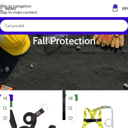
Skip to navigation
0
MENU
RP
Skip to main content
Fall Protection
Body Harness, dll
Beranda
Alat Pelindung Diri (APD)
Fall Protection
Menampilkan semua 3 hasil
Show sidebar
-10%
NEW
NEW