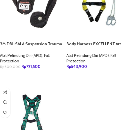
3M DBI-SALA Suspension Trauma
Body Harness EXCELLENT Art
Safety Straps For Harness
0375
9501403
Alat Pelindung Diri (APD)
,
Fall
Alat Pelindung Diri (APD)
,
Fall
Protection
Protection
Rp
721,500
Rp
543,900
Rp
800,000
TAMBAH KE KERANJANG
TAMBAH KE KERANJANG