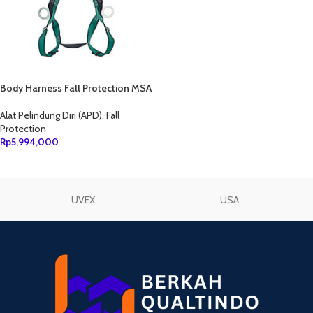
Body Harness Fall Protection MSA
& MSA lanyard Double Big Hook
Alat Pelindung Diri (APD)
,
Fall
Protection
Rp
5,994,000
TAMBAH KE KERANJANG
UVEX
USA