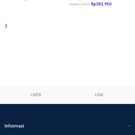
Rp
382,950
Rp
400,000
TAMBAH KE KERANJANG
TAMBAH KE KERANJANG
UVEX
USA
Informasi