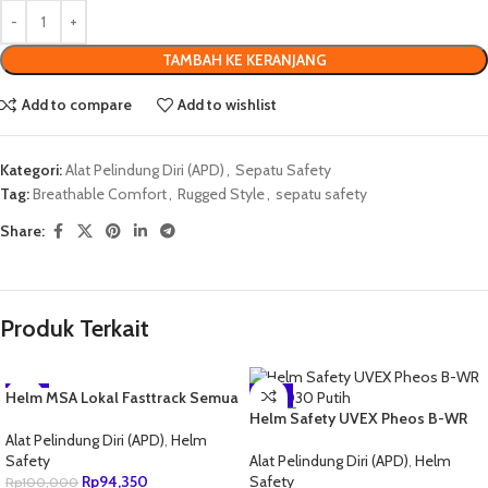
TAMBAH KE KERANJANG
Add to compare
Add to wishlist
Kategori:
Alat Pelindung Diri (APD)
,
Sepatu Safety
Tag:
Breathable Comfort
,
Rugged Style
,
sepatu safety
Share:
Produk Terkait
Helm MSA Lokal Fasttrack Semua
-6%
-4%
Warna
Helm Safety UVEX Pheos B-WR
NEW
9772.030 Putih
Alat Pelindung Diri (APD)
,
Helm
Safety
Alat Pelindung Diri (APD)
,
Helm
Rp
94,350
Safety
Rp
100,000