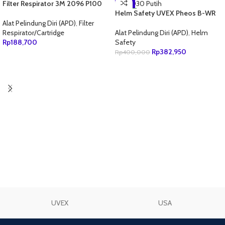
Filter Respirator 3M 2096 P100
HOT
-4%
Particulate
Helm Safety UVEX Pheos B-WR
NEW
9772.030 Putih
Alat Pelindung Diri (APD)
,
Filter
Respirator/Cartridge
Alat Pelindung Diri (APD)
,
Helm
Rp
188,700
Safety
Rp
382,950
Rp
400,000
TAMBAH KE KERANJANG
TAMBAH KE KERANJANG
UVEX
USA