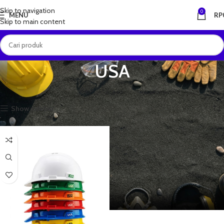
Skip to navigation
0
MENU
RP
Skip to main content
USA
Beranda
USA
Menampilkan hasil tunggal
Show sidebar