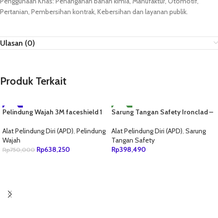
Penggunaan Khas: Penanganan bahan kimia, Manufaktur, Otomotif,
Pertanian, Pembersihan kontrak, Kebersihan dan layanan publik.
Ulasan (0)
Produk Terkait
Pelindung Wajah 3M faceshield 1
-15%
Sarung Tangan Safety Ironclad –
NEW
set
Mach-5 – Fingerless Dexterity
HOT
Alat Pelindung Diri (APD)
,
Pelindung
Alat Pelindung Diri (APD)
,
Sarung
Wajah
Tangan Safety
Rp
638,250
Rp
398,490
Rp
750,000
TAMBAH KE KERANJANG
TAMBAH KE KERANJANG