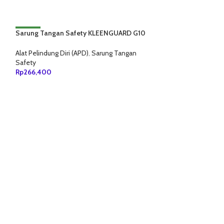
Sarung Tangan Safety KLEENGUARD G10
NEW
NEW
Flex White
Alat Pelindung Diri (APD)
,
Sarung Tangan
Safety
Rp
266,400
TAMBAH KE KERANJANG
Sarung Tangan 
Latex Coated
Alat Pelindung Diri