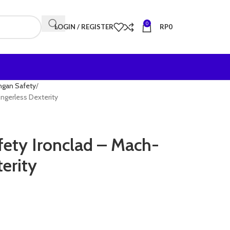
0
LOGIN / REGISTER
RP
0
ngan Safety
ngerless Dexterity
ety Ironclad – Mach-
terity