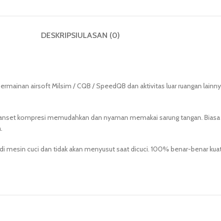
DESKRIPSI
ULASAN (0)
mainan airsoft Milsim / CQB / SpeedQB dan aktivitas luar ruangan lainny
m manset kompresi memudahkan dan nyaman memakai sarung tangan. Biasa dig
.
 di mesin cuci dan tidak akan menyusut saat dicuci. 100% benar-benar kua