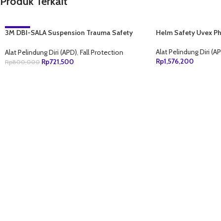
Produk Terkait
3M DBI-SALA Suspension Trauma Safety
-10%
Helm Safety Uvex Ph
Straps For Harness 9501403
NEW
Alat Pelindung Diri (A
Alat Pelindung Diri (APD)
,
Fall Protection
Rp
1,576,200
Rp
721,500
Rp
800,000
TAMBAH KE KERANJ
TAMBAH KE KERANJANG