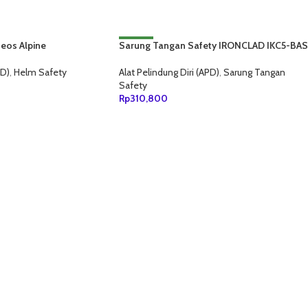
eos Alpine
Sarung Tangan Safety IRONCLAD IKC5-BAS
NEW
PD)
,
Helm Safety
Alat Pelindung Diri (APD)
,
Sarung Tangan
Safety
Rp
310,800
ANG
TAMBAH KE KERANJANG