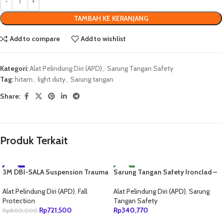
TAMBAH KE KERANJANG
Add to compare
Add to wishlist
Kategori:
Alat Pelindung Diri (APD)
,
Sarung Tangan Safety
Tag:
hitam
,
light duty
,
Sarung tangan
Share:
Produk Terkait
3M DBI-SALA Suspension Trauma
-10%
Sarung Tangan Safety Ironclad –
NEW
Safety Straps For Harness
Sweat Wipe – EXO Tct Realtree
NEW
9501403
Utility
Alat Pelindung Diri (APD)
,
Fall
Alat Pelindung Diri (APD)
,
Sarung
Protection
Tangan Safety
Rp
721,500
Rp
340,770
Rp
800,000