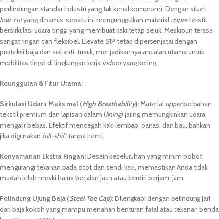
perlindungan standar industri yang tak kenal kompromi. Dengan siluet
low-cut
yang dinamis, sepatu ini mengunggulkan material
upper
tekstil
bersirkulasi udara tinggi yang membuat kaki tetap sejuk. Meskipun terasa
sangat ringan dan fleksibel, Elevate S1P tetap dipersenjatai dengan
proteksi baja dan sol anti-tusuk, menjadikannya andalan utama untuk
mobilitas tinggi di lingkungan kerja
indoor
yang kering.
Keunggulan & Fitur Utama:
Sirkulasi Udara Maksimal (
High Breathability
):
Material
upper
berbahan
tekstil premium dan lapisan dalam (
lining
) jaring memungkinkan udara
mengalir bebas. Efektif mencegah kaki lembap, panas, dan bau, bahkan
jika digunakan
full-shift
tanpa henti.
Kenyamanan Ekstra Ringan:
Desain keseluruhan yang minim bobot
mengurangi tekanan pada otot dan sendi kaki, memastikan Anda tidak
mudah lelah meski harus berjalan jauh atau berdiri berjam-jam.
Pelindung Ujung Baja (
Steel Toe Cap
):
Dilengkapi dengan pelindung jari
dari baja kokoh yang mampu menahan benturan fatal atau tekanan benda