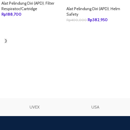
9772.030 Putih
Alat Pelindung Diri (APD)
,
Filter
Respirator/Cartridge
Alat Pelindung Diri (APD)
,
Helm
Rp
188,700
Safety
Rp
382,950
Rp
400,000
TAMBAH KE KERANJANG
TAMBAH KE KERANJANG
UVEX
USA