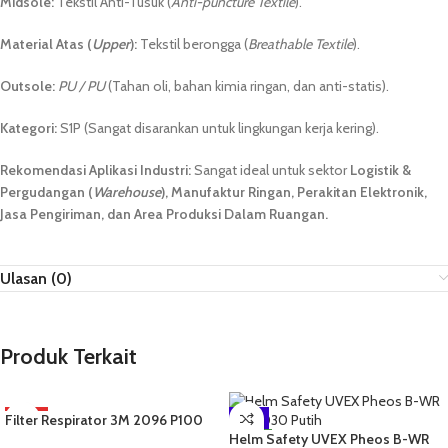
Midsole:
Tekstil Anti-Tusuk (
Anti-puncture Textile
).
Material Atas (
Upper
):
Tekstil berongga (
Breathable Textile
).
Outsole:
PU / PU
(Tahan oli, bahan kimia ringan, dan anti-statis).
Kategori:
S1P (Sangat disarankan untuk lingkungan kerja kering).
Rekomendasi Aplikasi Industri:
Sangat ideal untuk sektor
Logistik &
Pergudangan (
Warehouse
), Manufaktur Ringan, Perakitan Elektronik,
Jasa Pengiriman, dan Area Produksi Dalam Ruangan.
Ulasan (0)
Produk Terkait
Filter Respirator 3M 2096 P100
HOT
-4%
Particulate
Helm Safety UVEX Pheos B-WR
NEW