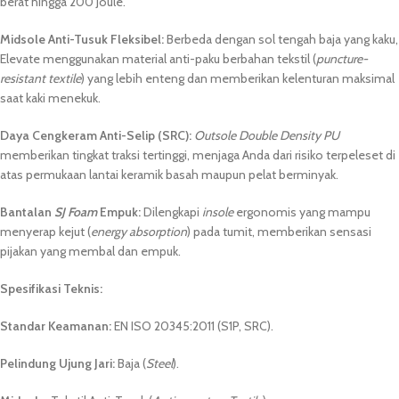
berat hingga 200 Joule.
Midsole Anti-Tusuk Fleksibel:
Berbeda dengan sol tengah baja yang kaku,
Elevate menggunakan material anti-paku berbahan tekstil (
puncture-
resistant textile
) yang lebih enteng dan memberikan kelenturan maksimal
saat kaki menekuk.
Daya Cengkeram Anti-Selip (SRC):
Outsole Double Density PU
memberikan tingkat traksi tertinggi, menjaga Anda dari risiko terpeleset di
atas permukaan lantai keramik basah maupun pelat berminyak.
Bantalan
SJ Foam
Empuk:
Dilengkapi
insole
ergonomis yang mampu
menyerap kejut (
energy absorption
) pada tumit, memberikan sensasi
pijakan yang membal dan empuk.
Spesifikasi Teknis:
Standar Keamanan:
EN ISO 20345:2011 (S1P, SRC).
Pelindung Ujung Jari:
Baja (
Steel
).