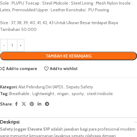
Sole : PU/PU Toecap : Steel Midsole : Steel Lining : Mesh Nylon Insole :
Latex, Premoulded Upper : Leather Konstruksi : PU Pouring
Size : 37, 38, 39, 40, 41, 42, 43 Untuk Ukuran Besar terdapat Biaya
Tambahan 50.000
TAMBAH KE KERANJANG
Add to compare
Add to wishlist
Kategori:
Alat Pelindung Diri (APD)
,
Sepatu Safety
Tag:
Breathable
,
Lightweight
,
ringan
,
sporty
,
steel midsole
Share:
Deskripsi
Safety Jogger Elevate S1P
adalah jawaban bagi para profesional modern
yang menuntut kenyamanan layaknya sepatu olahraga dengan