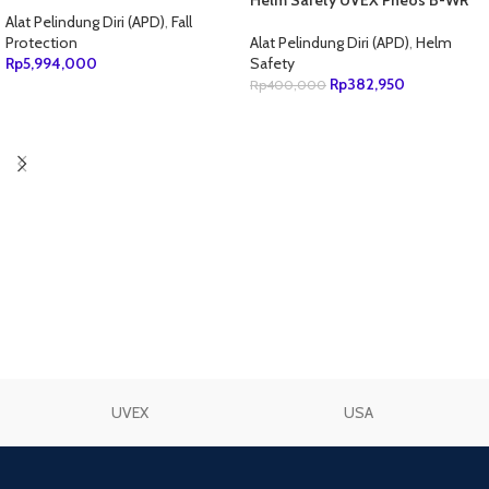
NEW
Hook
9772.030 Putih
Alat Pelindung Diri (APD)
,
Fall
Protection
Alat Pelindung Diri (APD)
,
Helm
Rp
5,994,000
Safety
Rp
382,950
Rp
400,000
TAMBAH KE KERANJANG
TAMBAH KE KERANJANG
UVEX
USA