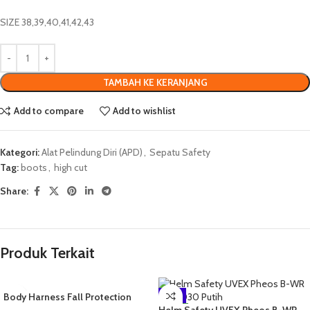
SIZE 38,39,40,41,42,43
TAMBAH KE KERANJANG
Add to compare
Add to wishlist
Kategori:
Alat Pelindung Diri (APD)
,
Sepatu Safety
Tag:
boots
,
high cut
Share:
Produk Terkait
Body Harness Fall Protection
-4%
MSA & MSA lanyard Double Big
Helm Safety UVEX Pheos B-WR