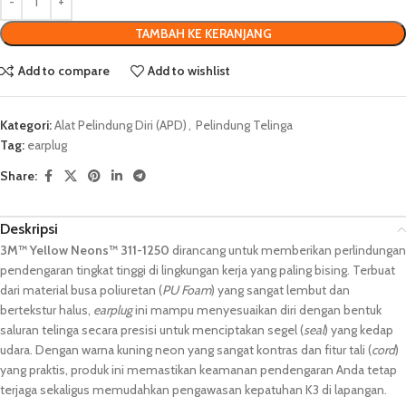
TAMBAH KE KERANJANG
Add to compare
Add to wishlist
Kategori:
Alat Pelindung Diri (APD)
,
Pelindung Telinga
Tag:
earplug
Share:
Deskripsi
3M™ Yellow Neons™ 311-1250
dirancang untuk memberikan perlindungan
pendengaran tingkat tinggi di lingkungan kerja yang paling bising. Terbuat
dari material busa poliuretan (
PU Foam
) yang sangat lembut dan
bertekstur halus,
earplug
ini mampu menyesuaikan diri dengan bentuk
saluran telinga secara presisi untuk menciptakan segel (
seal
) yang kedap
udara. Dengan warna kuning neon yang sangat kontras dan fitur tali (
cord
)
yang praktis, produk ini memastikan keamanan pendengaran Anda tetap
terjaga sekaligus memudahkan pengawasan kepatuhan K3 di lapangan.