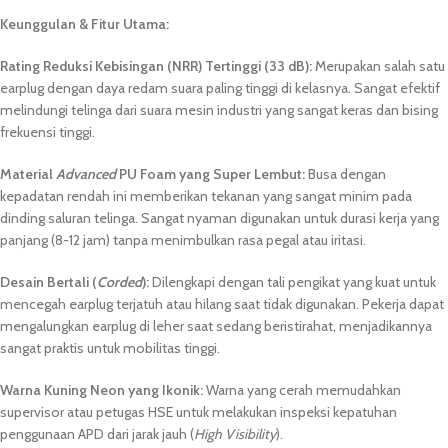
Keunggulan & Fitur Utama:
Rating Reduksi Kebisingan (NRR) Tertinggi (33 dB):
Merupakan salah satu
earplug dengan daya redam suara paling tinggi di kelasnya. Sangat efektif
melindungi telinga dari suara mesin industri yang sangat keras dan bising
frekuensi tinggi.
Material
Advanced
PU Foam yang Super Lembut:
Busa dengan
kepadatan rendah ini memberikan tekanan yang sangat minim pada
dinding saluran telinga. Sangat nyaman digunakan untuk durasi kerja yang
panjang (8-12 jam) tanpa menimbulkan rasa pegal atau iritasi.
Desain Bertali (
Corded
):
Dilengkapi dengan tali pengikat yang kuat untuk
mencegah earplug terjatuh atau hilang saat tidak digunakan. Pekerja dapat
mengalungkan earplug di leher saat sedang beristirahat, menjadikannya
sangat praktis untuk mobilitas tinggi.
Warna Kuning Neon yang Ikonik:
Warna yang cerah memudahkan
supervisor atau petugas HSE untuk melakukan inspeksi kepatuhan
penggunaan APD dari jarak jauh (
High Visibility
).