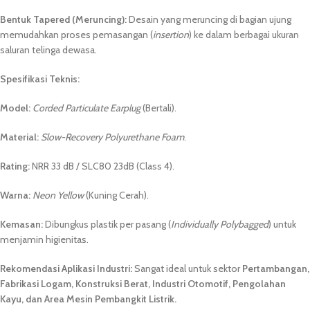
Bentuk Tapered (Meruncing):
Desain yang meruncing di bagian ujung
memudahkan proses pemasangan (
insertion
) ke dalam berbagai ukuran
saluran telinga dewasa.
Spesifikasi Teknis:
Model:
Corded Particulate Earplug
(Bertali).
Material:
Slow-Recovery Polyurethane Foam
.
Rating:
NRR 33 dB / SLC80 23dB (Class 4).
Warna:
Neon Yellow
(Kuning Cerah).
Kemasan:
Dibungkus plastik per pasang (
Individually Polybagged
) untuk
menjamin higienitas.
Rekomendasi Aplikasi Industri:
Sangat ideal untuk sektor
Pertambangan,
Fabrikasi Logam, Konstruksi Berat, Industri Otomotif, Pengolahan
Kayu, dan Area Mesin Pembangkit Listrik.