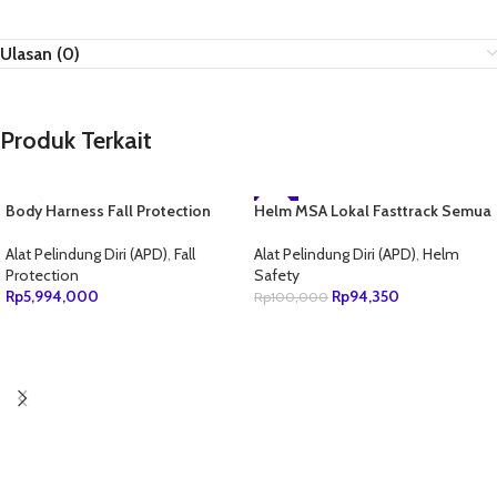
Ulasan (0)
Produk Terkait
Body Harness Fall Protection
Helm MSA Lokal Fasttrack Semua
-6%
MSA & MSA lanyard Double Big
Warna
Hook
Alat Pelindung Diri (APD)
,
Fall
Alat Pelindung Diri (APD)
,
Helm
Protection
Safety
Rp
5,994,000
Rp
94,350
Rp
100,000
TAMBAH KE KERANJANG
TAMBAH KE KERANJANG