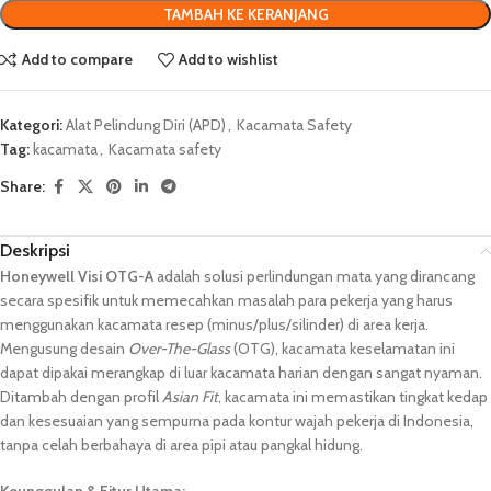
TAMBAH KE KERANJANG
Add to compare
Add to wishlist
Kategori:
Alat Pelindung Diri (APD)
,
Kacamata Safety
Tag:
kacamata
,
Kacamata safety
Share:
Deskripsi
Honeywell Visi OTG-A
adalah solusi perlindungan mata yang dirancang
secara spesifik untuk memecahkan masalah para pekerja yang harus
menggunakan kacamata resep (minus/plus/silinder) di area kerja.
Mengusung desain
Over-The-Glass
(OTG), kacamata keselamatan ini
dapat dipakai merangkap di luar kacamata harian dengan sangat nyaman.
Ditambah dengan profil
Asian Fit
, kacamata ini memastikan tingkat kedap
dan kesesuaian yang sempurna pada kontur wajah pekerja di Indonesia,
tanpa celah berbahaya di area pipi atau pangkal hidung.
Keunggulan & Fitur Utama: