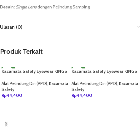
Desain:
Single Lens
dengan Pelindung Samping
Ulasan (0)
Produk Terkait
Kacamata Safety Eyewear KINGS
NEW
Kacamata Safety Eyewear KINGS
NEW
KY2222
KY2223
Alat Pelindung Diri (APD)
,
Kacamata
Alat Pelindung Diri (APD)
,
Kacamata
Safety
Safety
Rp
44,400
Rp
44,400
TAMBAH KE KERANJANG
TAMBAH KE KERANJANG