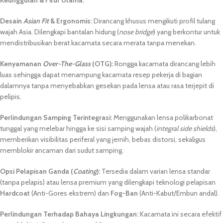
Desain
Asian Fit
& Ergonomis:
Dirancang khusus mengikuti profil tulang
wajah Asia. Dilengkapi bantalan hidung (
nose bridge
) yang berkontur untuk
mendistribusikan berat kacamata secara merata tanpa menekan.
Kenyamanan
Over-The-Glass
(OTG):
Rongga kacamata dirancang lebih
luas sehingga dapat menampung kacamata resep pekerja di bagian
dalamnya tanpa menyebabkan gesekan pada lensa atau rasa terjepit di
pelipis.
Perlindungan Samping Terintegrasi:
Menggunakan lensa polikarbonat
tunggal yang melebar hingga ke sisi samping wajah (
integral side shields
),
memberikan visibilitas periferal yang jernih, bebas distorsi, sekaligus
memblokir ancaman dari sudut samping.
Opsi Pelapisan Ganda (
Coating
):
Tersedia dalam varian lensa standar
(tanpa pelapis) atau lensa premium yang dilengkapi teknologi pelapisan
Hardcoat
(Anti-Gores ekstrem) dan
Fog-Ban
(Anti-Kabut/Embun andal).
Perlindungan Terhadap Bahaya Lingkungan:
Kacamata ini secara efektif