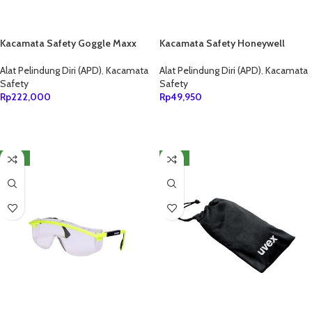
Kacamata Safety Goggle Maxx
Kacamata Safety Honeywell
Pro
Eyewear Visi OTG-A
Alat Pelindung Diri (APD)
,
Kacamata
Alat Pelindung Diri (APD)
,
Kacamata
Safety
Safety
Rp
222,000
Rp
49,950
TAMBAH KE KERANJANG
TAMBAH KE KERANJANG
NEW
NEW