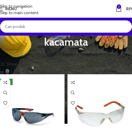
Skip to navigation
0
MENU
RP
Skip to main content
kacamata
Beranda
Produk dengan tag “kacamata”
Menampilkan semua 6 hasil
Show sidebar
NEW