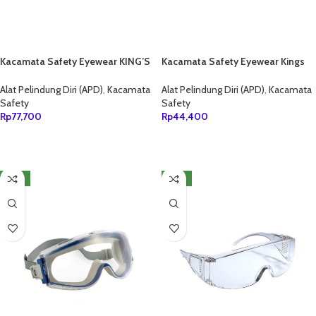
Kacamata Safety Eyewear KING’S
Kacamata Safety Eyewear Kings
KY 8814A
KY 2221
Alat Pelindung Diri (APD)
,
Kacamata
Alat Pelindung Diri (APD)
,
Kacamata
Safety
Safety
Rp
77,700
Rp
44,400
TAMBAH KE KERANJANG
TAMBAH KE KERANJANG
NEW
NEW