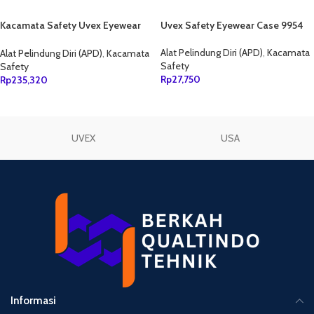
Kacamata Safety Uvex Eyewear
Uvex Safety Eyewear Case 9954
Astropec 9168035
Alat Pelindung Diri (APD)
,
Kacamata
Alat Pelindung Diri (APD)
,
Kacamata
Safety
Safety
Rp
27,750
Rp
235,320
TAMBAH KE KERANJANG
TAMBAH KE KERANJANG
UVEX
USA
Informasi