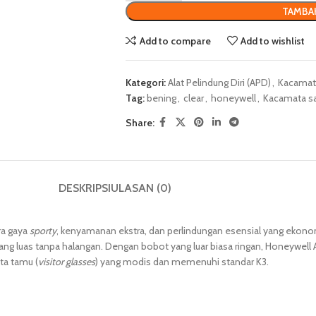
TAMBA
Add to compare
Add to wishlist
Kategori:
Alat Pelindung Diri (APD)
,
Kacamat
Tag:
bening
,
clear
,
honeywell
,
Kacamata s
Share:
DESKRIPSI
ULASAN (0)
ra gaya
sporty
, kenyamanan ekstra, dan perlindungan esensial yang ekono
yang luas tanpa halangan. Dengan bobot yang luar biasa ringan, Honeywell 
ta tamu (
visitor glasses
) yang modis dan memenuhi standar K3.