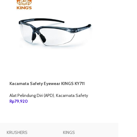
Kacamata Safety Eyewear KINGS KY711
Kacamata Safety
Alat Pelindung Diri (APD)
,
Kacamata Safety
Alat Pelindung Diri
Rp
79,920
Rp
86,580
TAMBAH KE KERANJANG
TAMBAH KE KER
KRUSHERS
KINGS
JOGGER