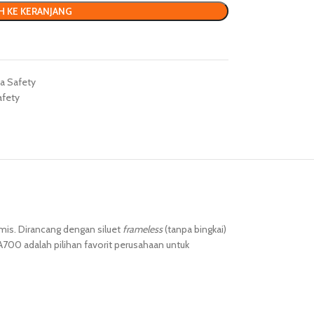
H KE KERANJANG
a Safety
afety
mis. Dirancang dengan siluet
frameless
(tanpa bingkai)
A700 adalah pilihan favorit perusahaan untuk