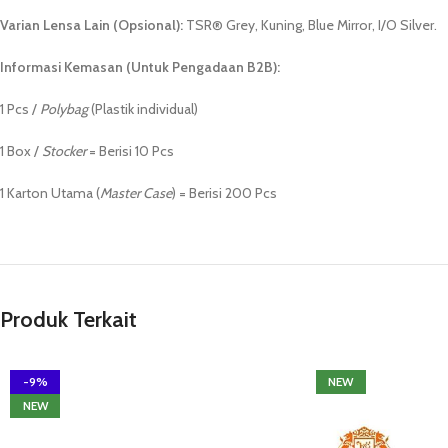
Varian Lensa Lain (Opsional):
TSR® Grey, Kuning, Blue Mirror, I/O Silver.
Informasi Kemasan (Untuk Pengadaan B2B):
1 Pcs /
Polybag
(Plastik individual)
1 Box /
Stocker
= Berisi 10 Pcs
1 Karton Utama (
Master Case
) = Berisi 200 Pcs
Produk Terkait
-9%
NEW
NEW