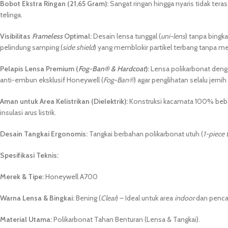
Bobot Ekstra Ringan (21,65 Gram):
Sangat ringan hingga nyaris tidak ter
telinga.
Visibilitas
Frameless
Optimal:
Desain lensa tunggal (
uni-lens
) tanpa bingk
pelindung samping (
side shield
) yang memblokir partikel terbang tanpa m
Pelapis Lensa Premium (
Fog-Ban® & Hardcoat
):
Lensa polikarbonat denga
anti-embun eksklusif Honeywell (
Fog-Ban®
) agar penglihatan selalu jerni
Aman untuk Area Kelistrikan (Dielektrik):
Konstruksi kacamata 100% beb
insulasi arus listrik.
Desain Tangkai Ergonomis:
Tangkai berbahan polikarbonat utuh (
1-piece
Spesifikasi Teknis:
Merek & Tipe:
Honeywell A700
Warna Lensa & Bingkai:
Bening (
Clear
) – Ideal untuk area
indoor
dan penca
Material Utama:
Polikarbonat Tahan Benturan (Lensa & Tangkai).