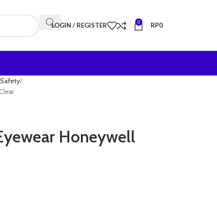
0
LOGIN / REGISTER
RP
0
Safety
Clear
Eyewear Honeywell