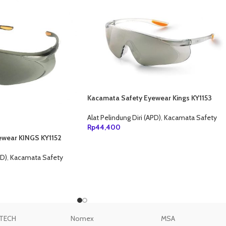
Kacamata Safety Eyewear Kings KY1153
Alat Pelindung Diri (APD)
,
Kacamata Safety
Rp
44,400
ewear KINGS KY1152
TAMBAH KE KERANJANG
PD)
,
Kacamata Safety
ANG
TECH
Nomex
MSA