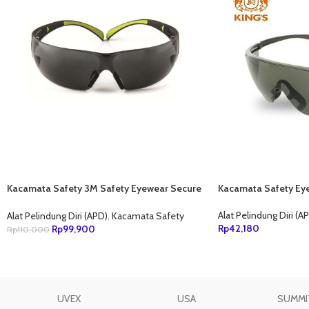
Kacamata Safety 3M Safety Eyewear Secure
Kacamata Safety Ey
Fit SF402AF
Alat Pelindung Diri (A
Alat Pelindung Diri (APD)
,
Kacamata Safety
Rp
42,180
Rp
99,900
Rp
110,000
TAMBAH KE KERANJ
TAMBAH KE KERANJANG
UVEX
USA
SUMMI