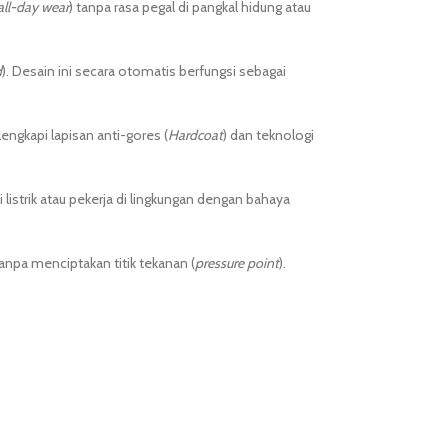
all-day wear
) tanpa rasa pegal di pangkal hidung atau
d
). Desain ini secara otomatis berfungsi sebagai
engkapi lapisan anti-gores (
Hardcoat
) dan teknologi
 listrik atau pekerja di lingkungan dengan bahaya
npa menciptakan titik tekanan (
pressure point
).