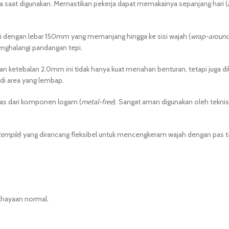
asa saat digunakan. Memastikan pekerja dapat memakainya sepanjang hari (
ai dengan lebar 150mm yang memanjang hingga ke sisi wajah (
wrap-aroun
enghalangi pandangan tepi.
n ketebalan 2.0mm ini tidak hanya kuat menahan benturan, tetapi juga dil
h di area yang lembap.
as dari komponen logam (
metal-free
). Sangat aman digunakan oleh teknisi
 temple
) yang dirancang fleksibel untuk mencengkeram wajah dengan pas ta
hayaan normal.