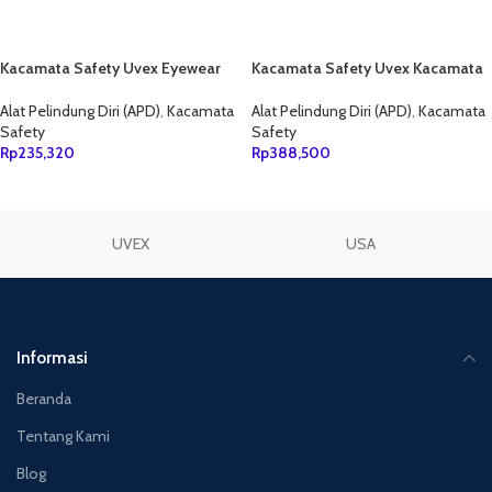
Kacamata Safety Uvex Eyewear
Kacamata Safety Uvex Kacamata
Astropec 9168035
eyewear Goggles 9302285
Alat Pelindung Diri (APD)
,
Kacamata
Alat Pelindung Diri (APD)
,
Kacamata
Safety
Safety
Rp
235,320
Rp
388,500
TAMBAH KE KERANJANG
TAMBAH KE KERANJANG
UVEX
USA
Informasi
Beranda
Tentang Kami
Blog