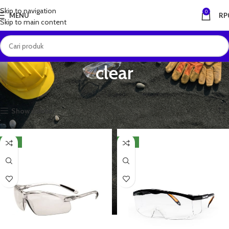
Skip to navigation
0
MENU
RP
Skip to main content
clear
Beranda
Produk dengan tag “clear”
Menampilkan semua 4 hasil
Show sidebar
NEW
NEW