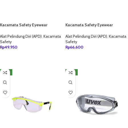
Kacamata Safety Eyewear
Kacamata Safety Eyewear
Honeywell A700 Clear
Honeywell S200A Clear
Alat Pelindung Diri (APD)
,
Kacamata
Alat Pelindung Diri (APD)
,
Kacamata
Safety
Safety
Rp
49,950
Rp
66,600
TAMBAH KE KERANJANG
TAMBAH KE KERANJANG
NEW
NEW