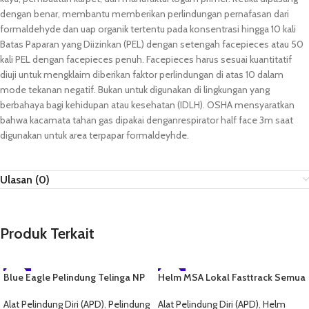
dengan benar, membantu memberikan perlindungan pernafasan dari
formaldehyde dan uap organik tertentu pada konsentrasi hingga 10 kali
Batas Paparan yang Diizinkan (PEL) dengan setengah facepieces atau 50
kali PEL dengan facepieces penuh. Facepieces harus sesuai kuantitatif
diuji untuk mengklaim diberikan faktor perlindungan di atas 10 dalam
mode tekanan negatif. Bukan untuk digunakan di lingkungan yang
berbahaya bagi kehidupan atau kesehatan (IDLH). OSHA mensyaratkan
bahwa kacamata tahan gas dipakai denganrespirator half face 3m saat
digunakan untuk area terpapar formaldeyhde.
Ulasan (0)
Produk Terkait
Blue Eagle Pelindung Telinga NP
-7%
Helm MSA Lokal Fasttrack Semua
-6%
354
Warna
NEW
Alat Pelindung Diri (APD)
,
Pelindung
Alat Pelindung Diri (APD)
,
Helm