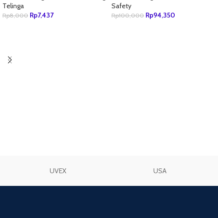
Telinga
Safety
Rp
7,437
Rp
94,350
Rp
8,000
Rp
100,000
TAMBAH KE KERANJANG
TAMBAH KE KERANJANG
UVEX
USA