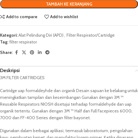
TAMBAH KE KERANJANG
Add to compare
Add to wishlist
Kategori:
Alat Pelindung Diri (APD)
,
Filter Respirator/Cartridge
Tag:
filter respirator
Share:
Deskripsi
3M FILTER CARTRIDGES
Cartridge uap formaldeyhde dan organik Desain sapuan ke belakang untuk
meningkatkan tampilan dan keseimbangan Gunakan dengan 3M ™
Reusable Respirators NIOSH disetujui terhadap formaldehyde dan uap
organik tertentu. Gunakan dengan 3M ™ Half dan Full Facepieces 6000,
7000 dan FF-400 Series dengan filter bayonet.
Digunakan dalam berbagai aplikasi, termasuk laboratorium, pengolahan
kayu, pembuatan karpet, dan manufaktur logam primer. Ketika dipasang