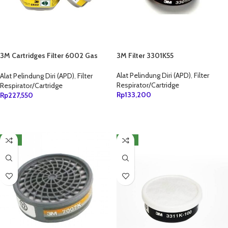
3M Cartridges Filter 6002 Gas
3M Filter 3301K55
Asam
Alat Pelindung Diri (APD)
,
Filter
Alat Pelindung Diri (APD)
,
Filter
Respirator/Cartridge
Respirator/Cartridge
Rp
133,200
Rp
227,550
TAMBAH KE KERANJANG
TAMBAH KE KERANJANG
NEW
NEW