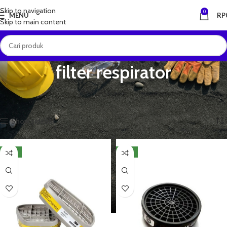
Skip to navigation
0
MENU
RP
Skip to main content
filter respirator
Beranda
Produk dengan tag “filter respirator”
Menampilkan 1–12 dari 14 hasil
Show sidebar
NEW
NEW