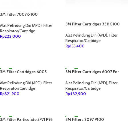
3M Filter 7007K-100
3M Filter Cartridges 3311K 100
Alat Pelindung Diri (APD)
,
Filter
Respirator/Cartridge
Alat Pelindung Diri (APD)
,
Filter
Rp
222,000
Respirator/Cartridge
TAMBAH KE KERANJANG
Rp
155,400
TAMBAH KE KERANJANG
3M Filter Cartridges 6005
NEW
3M Filter Cartridges 6007 For
NEW
Mercury Vapor/Organic Vapor/Acid
Gas
Alat Pelindung Diri (APD)
,
Filter
Alat Pelindung Diri (APD)
,
Filter
Respirator/Cartridge
Respirator/Cartridge
Rp
321,900
Rp
432,900
TAMBAH KE KERANJANG
TAMBAH KE KERANJANG
3M Filter Particulate 5P71 P95
NEW
3M Filters 2097 P100
NEW