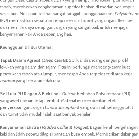
tanah, memberikan cengkeraman superior bahkan di medan berlumpur
sekalipun. Meskipun terlihat sangat tangguh, penggunaan sol
Polyurethane
(PU) memastikan sepatu ini tetap memiliki bobot yang ringan, fleksibel,
dan memiliki daya serap guncangan yang sangat baik untuk menjaga
kenyamanan kaki Anda sepanjang hari.
Keunggulan & Fitur Utama:
Tapak Dalam Agresif (
Deep Cleats
):
Sol luar dirancang dengan profil
lekukan yang dalam dan tajam. Fitur ini berfungsi mencengkeram kuat
permukaan tanah atau lumpur, mencegah Anda terpeleset di area kerja
outdoor
yang licin atau tidak rata.
Sol Luar PU Ringan & Fleksibel:
Outsole
berbahan Polyurethane (PU)
yang awet namun tetap lembut. Material ini memberikan efek
penyerapan guncangan (
shock absorption
) yang optimal, sehingga lutut
dan tumit tidak mudah lelah saat banyak berjalan.
Kenyamanan Ekstra (
Padded Collar & Tongue
):
Bagian kerah pergelangan
kaki dan lidah sepatu dilapisi bantalan busa empuk. Memberikan dukungan