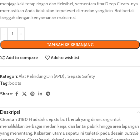
menjaga kaki tetap ringan dan fleksibel, sementara fitur Deep Cleats-nya
memastikan Anda tidak akan terpeleset di medan yang licin. Bot bertali
tangguh dengan kenyamanan maksimal.
TAMBAH KE KERANJANG
Add to compare
Add to wishlist
Kategori:
Alat Pelindung Diri (APD)
,
Sepatu Safety
Tag:
boots
Share:
Deskripsi
Cheetah 3180 H
adalah sepatu bot bertali yang dirancang untuk
menaklukkan berbagai medan kerja, dari lantai pabrik hingga area lapangan
yang menantang. Kekuatan utama sepatu ini terletak pada desain
outsole
dengan
Deep Cleats
(tapak dalam) yang mampu “mencakar” permukaan