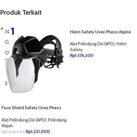
Produk Terkait
-6%
Helm Safety Uvex Pheos Alpine
Alat Pelindung Diri (APD)
,
Helm
Safety
Rp
1,576,200
TAMBAH KE KERANJANG
Face Shield Safety Uvex Pheos
Faceguard 9790211
Alat Pelindung Diri (APD)
,
Pelindung
Wajah
Rp
1,221,000
Rp
1,300,000