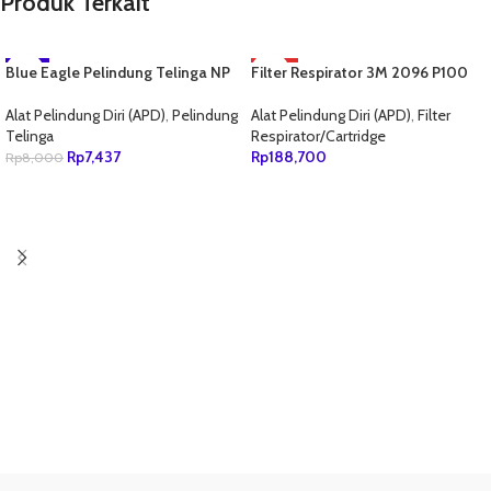
Produk Terkait
Blue Eagle Pelindung Telinga NP
-7%
Filter Respirator 3M 2096 P100
HOT
354
Particulate
NEW
Alat Pelindung Diri (APD)
,
Pelindung
Alat Pelindung Diri (APD)
,
Filter
Telinga
Respirator/Cartridge
Rp
7,437
Rp
188,700
Rp
8,000
TAMBAH KE KERANJANG
TAMBAH KE KERANJANG