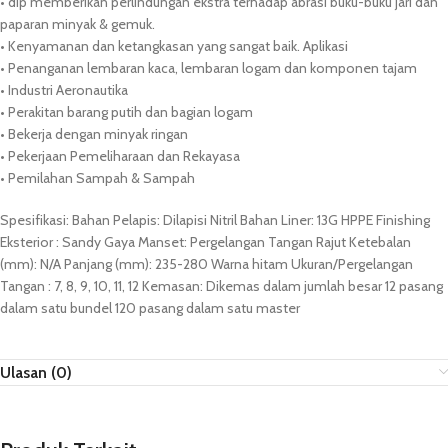
• dip memberikan perlindungan ekstra terhadap abrasi buku-buku jari dan
paparan minyak & gemuk.
• Kenyamanan dan ketangkasan yang sangat baik. Aplikasi
• Penanganan lembaran kaca, lembaran logam dan komponen tajam
• Industri Aeronautika
• Perakitan barang putih dan bagian logam
• Bekerja dengan minyak ringan
• Pekerjaan Pemeliharaan dan Rekayasa
• Pemilahan Sampah & Sampah
Spesifikasi: Bahan Pelapis: Dilapisi Nitril Bahan Liner: 13G HPPE Finishing
Eksterior : Sandy Gaya Manset: Pergelangan Tangan Rajut Ketebalan
(mm): N/A Panjang (mm): 235-280 Warna hitam Ukuran/Pergelangan
Tangan : 7, 8, 9, 10, 11, 12 Kemasan: Dikemas dalam jumlah besar 12 pasang
dalam satu bundel 120 pasang dalam satu master
Ulasan (0)