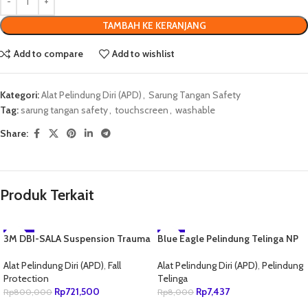
TAMBAH KE KERANJANG
Add to compare
Add to wishlist
Kategori:
Alat Pelindung Diri (APD)
,
Sarung Tangan Safety
Tag:
sarung tangan safety
,
touchscreen
,
washable
Share:
Produk Terkait
3M DBI-SALA Suspension Trauma
-10%
Blue Eagle Pelindung Telinga NP
-7%
Safety Straps For Harness
354
NEW
NEW
9501403
Alat Pelindung Diri (APD)
,
Fall
Alat Pelindung Diri (APD)
,
Pelindung
Protection
Telinga
Rp
721,500
Rp
7,437
Rp
800,000
Rp
8,000