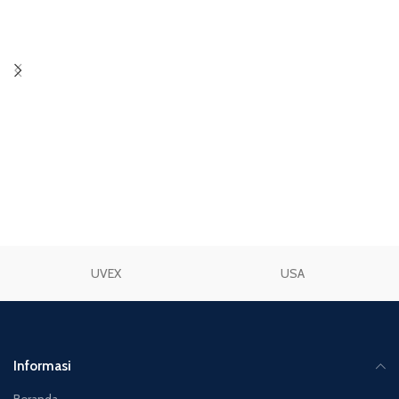
TAMBAH KE KERANJANG
TAMBAH KE KERANJANG
UVEX
USA
Informasi
Beranda