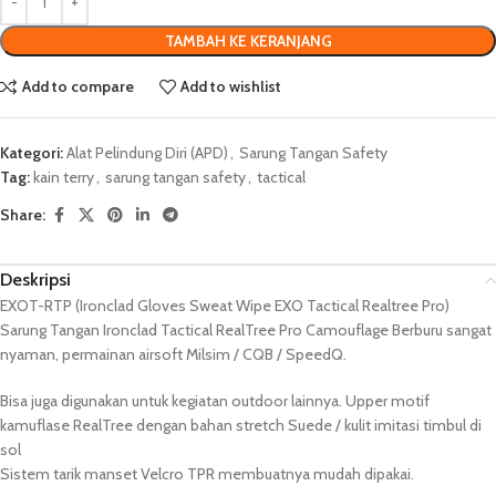
TAMBAH KE KERANJANG
Add to compare
Add to wishlist
Kategori:
Alat Pelindung Diri (APD)
,
Sarung Tangan Safety
Tag:
kain terry
,
sarung tangan safety
,
tactical
Share:
Deskripsi
EXOT-RTP (Ironclad Gloves Sweat Wipe EXO Tactical Realtree Pro)
Sarung Tangan Ironclad Tactical RealTree Pro Camouflage Berburu sangat
nyaman, permainan airsoft Milsim / CQB / SpeedQ.
Bisa juga digunakan untuk kegiatan outdoor lainnya. Upper motif
kamuflase RealTree dengan bahan stretch Suede / kulit imitasi timbul di
sol
Sistem tarik manset Velcro TPR membuatnya mudah dipakai.