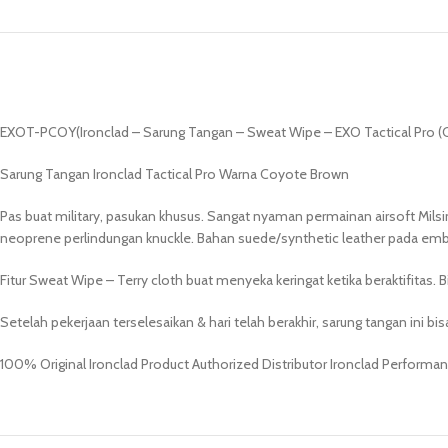
EXOT-PCOY(Ironclad – Sarung Tangan – Sweat Wipe – EXO Tactical Pro 
Sarung Tangan Ironclad Tactical Pro Warna Coyote Brown
Pas buat military, pasukan khusus. Sangat nyaman permainan airsoft Mil
neoprene perlindungan knuckle. Bahan suede/synthetic leather pada e
Fitur Sweat Wipe – Terry cloth buat menyeka keringat ketika beraktifitas. Bi
Setelah pekerjaan terselesaikan & hari telah berakhir, sarung tangan ini b
100% Original Ironclad Product Authorized Distributor Ironclad Perform