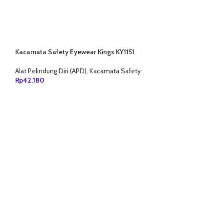
1
Kacamata Safety Eyewear Kings KY1151
Alat Pelindung Diri (APD)
,
Kacamata Safety
Rp
42,180
TAMBAH KE KERANJANG
Pelindung Wajah 