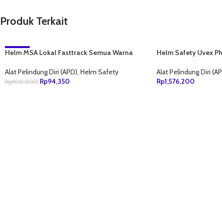
Produk Terkait
Helm MSA Lokal Fasttrack Semua Warna
-6%
Helm Safety Uvex Ph
Alat Pelindung Diri (APD)
,
Helm Safety
Alat Pelindung Diri (A
Rp
94,350
Rp
1,576,200
Rp
100,000
TAMBAH KE KERANJANG
TAMBAH KE KERANJ