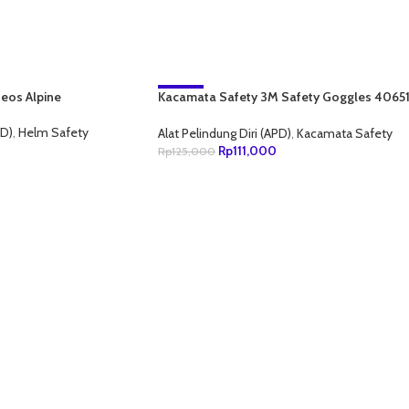
eos Alpine
Kacamata Safety 3M Safety Goggles 4065
-11%
– 332af
NEW
PD)
,
Helm Safety
Alat Pelindung Diri (APD)
,
Kacamata Safety
Rp
111,000
Rp
125,000
ANG
TAMBAH KE KERANJANG