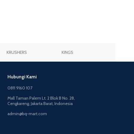
Cartridges/filter
Alat Pelindung Diri
Rp
310,800
TAMBAH KE KER
KRUSHERS
KINGS
JOGGER
Hubungi Kami
0811 9160 107
Mall Taman Palem Lt. 2 Blok B No. 28,
Cengkareng, Jakarta Barat, Indonesia
admin@bq-mart.com