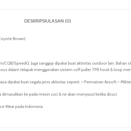
DESKRIPSI
ULASAN (0)
(Coyote Brown)
sim/CQB/SpeedQ. Juga sanggup dipakai buat aktivitas outdoor lain. Baha
mboss dalam telapak menggunakan sistem cuff puller TPR hook & loop m
asa dipakai buat segala jenis aktivitas seperti: – Permainan Airsoft – Milit
isa dimasukkan ke pada mesin cuci & nir akan menyusut ketika dicuci
ance Wear pada Indonesia