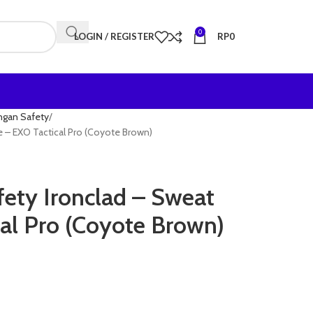
0
LOGIN / REGISTER
RP
0
ngan Safety
 – EXO Tactical Pro (Coyote Brown)
ety Ironclad – Sweat
al Pro (Coyote Brown)