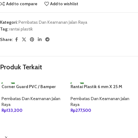
Add to compare
Add to wishlist
Kategori:
Pembatas Dan Keamanan Jalan Raya
Tag:
rantai plastik
Share:
Produk Terkait
Corner Guard PVC / Bamper
NEW
Rantai Plastik 6 mm X 25 M
NEW
Pengaman Tiang Sudut PVC
Pembatas Dan Keamanan Jalan
Pembatas Dan Keamanan Jalan
Raya
Raya
Rp
277,500
Rp
133,200
TAMBAH KE KERANJANG
TAMBAH KE KERANJANG