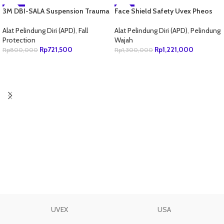
3M DBI-SALA Suspension Trauma
-10%
Face Shield Safety Uvex Pheos
-6%
Safety Straps For Harness
Faceguard 9790211
NEW
9501403
Alat Pelindung Diri (APD)
,
Fall
Alat Pelindung Diri (APD)
,
Pelindung
Protection
Wajah
Rp
721,500
Rp
1,221,000
Rp
800,000
Rp
1,300,000
TAMBAH KE KERANJANG
TAMBAH KE KERANJANG
UVEX
USA