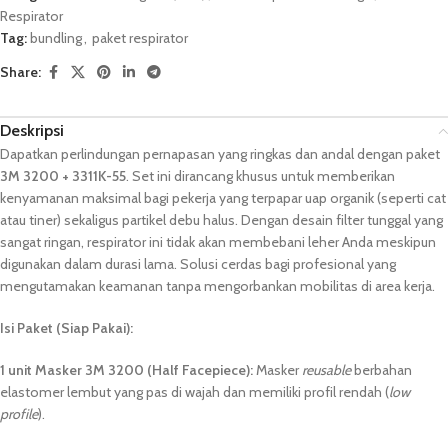
Respirator
Tag:
bundling
,
paket respirator
Share:
Deskripsi
Dapatkan perlindungan pernapasan yang ringkas dan andal dengan paket
3M 3200 + 3311K-55
. Set ini dirancang khusus untuk memberikan
kenyamanan maksimal bagi pekerja yang terpapar uap organik (seperti cat
atau tiner) sekaligus partikel debu halus. Dengan desain filter tunggal yang
sangat ringan, respirator ini tidak akan membebani leher Anda meskipun
digunakan dalam durasi lama. Solusi cerdas bagi profesional yang
mengutamakan keamanan tanpa mengorbankan mobilitas di area kerja.
Isi Paket (Siap Pakai):
1 unit Masker 3M 3200 (Half Facepiece):
Masker
reusable
berbahan
elastomer lembut yang pas di wajah dan memiliki profil rendah (
low
profile
).