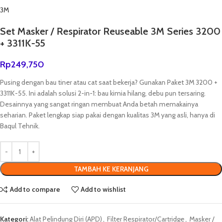
3M
Set Masker / Respirator Reuseable 3M Series 3200
+ 3311K-55
Rp
249,750
Pusing dengan bau tiner atau cat saat bekerja? Gunakan Paket 3M 3200 +
3311K-55. Ini adalah solusi 2-in-1: bau kimia hilang, debu pun tersaring.
Desainnya yang sangat ringan membuat Anda betah memakainya
seharian. Paket lengkap siap pakai dengan kualitas 3M yang asli, hanya di
Baqul Tehnik.
TAMBAH KE KERANJANG
Add to compare
Add to wishlist
Kategori:
Alat Pelindung Diri (APD)
,
Filter Respirator/Cartridge
,
Masker /