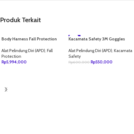
Produk Terkait
Body Harness Fall Protection
Kacamata Safety 3M Goggles
-8%
MSA & MSA lanyard Double Big
GG501
NEW
Hook
Alat Pelindung Diri (APD)
,
Fall
Alat Pelindung Diri (APD)
,
Kacamata
Protection
Safety
Rp
5,994,000
Rp
550,000
Rp
600,000
TAMBAH KE KERANJANG
TAMBAH KE KERANJANG