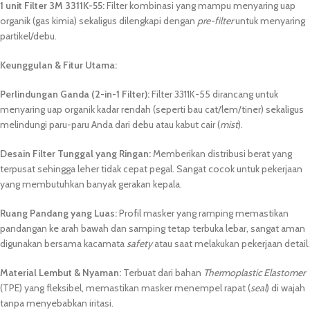
1 unit Filter 3M 3311K-55:
Filter kombinasi yang mampu menyaring uap
organik (gas kimia) sekaligus dilengkapi dengan
pre-filter
untuk menyaring
partikel/debu.
Keunggulan & Fitur Utama:
Perlindungan Ganda (2-in-1 Filter):
Filter 3311K-55 dirancang untuk
menyaring uap organik kadar rendah (seperti bau cat/lem/tiner) sekaligus
melindungi paru-paru Anda dari debu atau kabut cair (
mist
).
Desain Filter Tunggal yang Ringan:
Memberikan distribusi berat yang
terpusat sehingga leher tidak cepat pegal. Sangat cocok untuk pekerjaan
yang membutuhkan banyak gerakan kepala.
Ruang Pandang yang Luas:
Profil masker yang ramping memastikan
pandangan ke arah bawah dan samping tetap terbuka lebar, sangat aman
digunakan bersama kacamata
safety
atau saat melakukan pekerjaan detail.
Material Lembut & Nyaman:
Terbuat dari bahan
Thermoplastic Elastomer
(TPE) yang fleksibel, memastikan masker menempel rapat (
seal
) di wajah
tanpa menyebabkan iritasi.