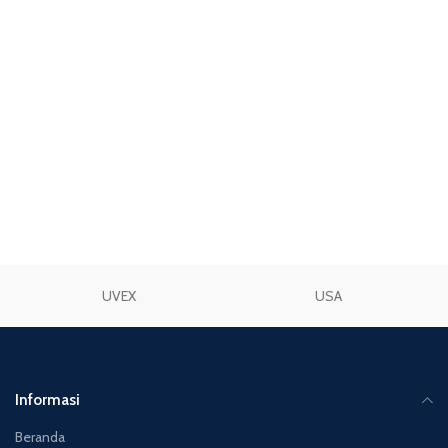
TAMBAH KE KERANJANG
TAMBAH KE KERANJANG
UVEX
USA
Informasi
Beranda