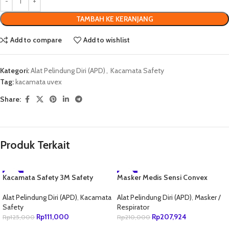
TAMBAH KE KERANJANG
Add to compare
Add to wishlist
Kategori:
Alat Pelindung Diri (APD)
,
Kacamata Safety
Tag:
kacamata uvex
Share:
Produk Terkait
Kacamata Safety 3M Safety
-11%
Masker Medis Sensi Convex
-1%
Goggles 40651 – 332af
Earloop 4Ply isi 20Pcs Abu-abu
NEW
NEW
Alat Pelindung Diri (APD)
,
Kacamata
Alat Pelindung Diri (APD)
,
Masker /
Safety
Respirator
Rp
111,000
Rp
207,924
Rp
125,000
Rp
210,000