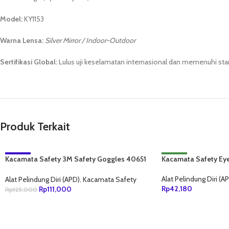
Model:
KY1153
Warna Lensa:
Silver Mirror / Indoor-Outdoor
Sertifikasi Global:
Lulus uji keselamatan internasional dan memenuhi st
Produk Terkait
Kacamata Safety 3M Safety Goggles 40651
-11%
Kacamata Safety Ey
NEW
– 332af
NEW
Alat Pelindung Diri (A
Alat Pelindung Diri (APD)
,
Kacamata Safety
Rp
42,180
Rp
111,000
Rp
125,000
TAMBAH KE KERANJ
TAMBAH KE KERANJANG