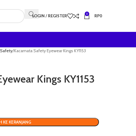
0
LOGIN / REGISTER
RP
0
Safety
Kacamata Safety Eyewear Kings KY1153
Eyewear Kings KY1153
H KE KERANJANG