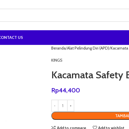
CONTACT US
Beranda
Alat Pelindung Diri (APD)
Kacamata 
KINGS
Kacamata Safety 
Rp
44,400
TAMBA
Add to compare
Add to wishlist