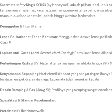
Kacamata
safety
King’s KY1153
(by Honeywell) adalah pilihan ideal untuk
kenyamanan maksimal, kacamata ini menggunakan lensa bernuansa
silve
maupun
outdoor
, konstruksi, pabrik, hingga aktivitas berkendara.
Keunggulan & Fitur Utama:
Lensa Polikarbonat Tahan Benturan:
Menggunakan desain lensa polikar
Class 1
).
Lapisan Anti-Gores (
Anti-Scratch Hard Coating
):
Permukaan lensa dilapisi
Perlindungan Radiasi UV:
Material lensa mampu memblokir hingga 99,9% pa
Kenyamanan Sepanjang Hari:
Memiliki bobot yang sangat ringan (hanya 
bantalan empuk di area dahi agar kacamata tidak menekan kepala.
Desain Ramping & Pas (
Snug Fit
):
Profilnya yang ramping sangat cocok d
Spesifikasi & Standar Keselamatan:
Merek:
King’s (by Honeywell)