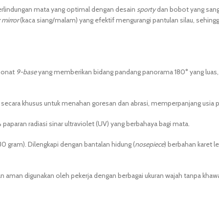
 perlindungan mata yang optimal dengan desain
sporty
dan bobot yang sang
r mirror
(kaca siang/malam) yang efektif mengurangi pantulan silau, sehingg
bonat
9-base
yang memberikan bidang pandang panorama 180° yang luas, je
 secara khusus untuk menahan goresan dan abrasi, memperpanjang usia pe
paran radiasi sinar ultraviolet (UV) yang berbahaya bagi mata.
30 gram). Dilengkapi dengan bantalan hidung (
nosepiece
) berbahan karet 
an aman digunakan oleh pekerja dengan berbagai ukuran wajah tanpa khaw