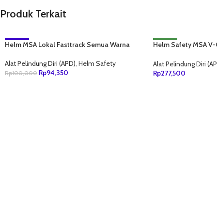
Produk Terkait
Helm MSA Lokal Fasttrack Semua Warna
-6%
Helm Safety MSA V-G
NEW
Biru
Alat Pelindung Diri (APD)
,
Helm Safety
Alat Pelindung Diri (A
Rp
94,350
Rp
277,500
Rp
100,000
TAMBAH KE KERANJANG
TAMBAH KE KERANJ