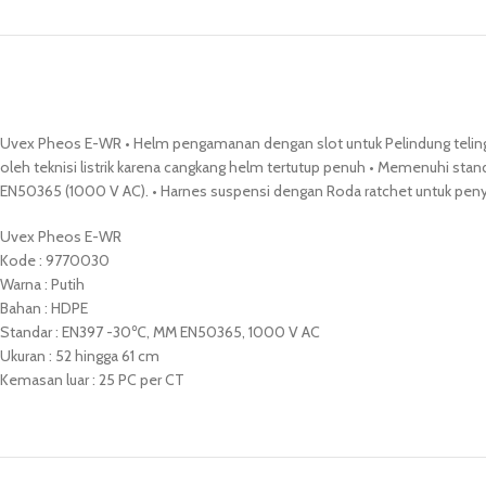
Uvex Pheos E-WR • Helm pengamanan dengan slot untuk Pelindung teling
oleh teknisi listrik karena cangkang helm tertutup penuh • Memenuhi st
EN50365 (1000 V AC). • Harnes suspensi dengan Roda ratchet untuk penye
Uvex Pheos E-WR
Kode : 9770030
Warna : Putih
Bahan : HDPE
Standar : EN397 -30℃, MM EN50365, 1000 V AC
Ukuran : 52 hingga 61 cm
Kemasan luar : 25 PC per CT