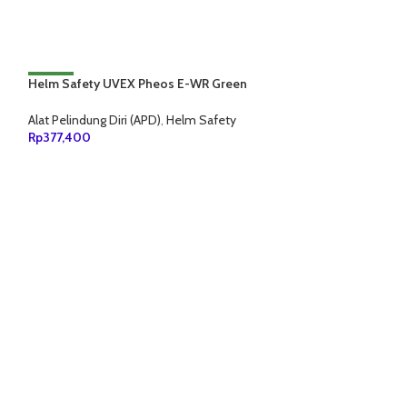
Helm Safety UVEX Pheos E-WR Green
NEW
9770430
Alat Pelindung Diri (APD)
,
Helm Safety
Rp
377,400
TAMBAH KE KERANJANG
Pelindung Teling