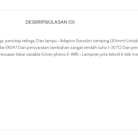
DESKRIPSI
ULASAN (0)
a, penutup telinga, Dan lampu • Adaptor Euroslot samping (30mm) Untu
andar EN397 Dan persyaratan tambahan sangat rendah suhu (-30℃) Dan perc
suaian lebar variable (Uvex pheos E-WR) • Lampiran pita tekstil 6 titik