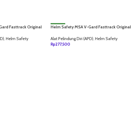
ard Fasttrack Original
Helm Safety MSA V-Gard Fasttrack Original
NEW
Hijau
PD)
,
Helm Safety
Alat Pelindung Diri (APD)
,
Helm Safety
Rp
277,500
ANG
TAMBAH KE KERANJANG