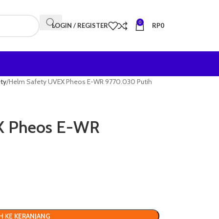
0
LOGIN / REGISTER
RP
0
ty
Helm Safety UVEX Pheos E-WR 9770.030 Putih
X Pheos E-WR
H KE KERANJANG