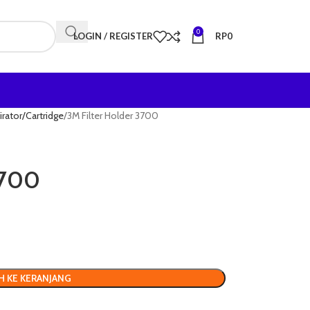
0
LOGIN / REGISTER
RP
0
irator/Cartridge
3M Filter Holder 3700
3700
H KE KERANJANG