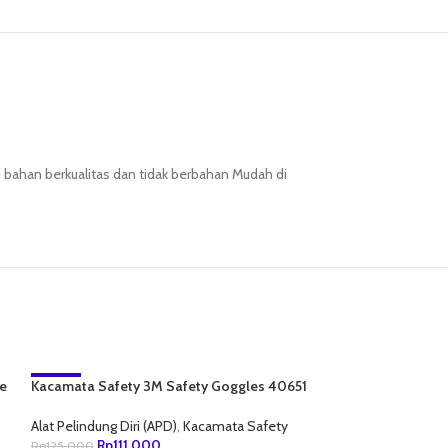
 bahan berkualitas dan tidak berbahan Mudah di
e
Kacamata Safety 3M Safety Goggles 40651
-11%
– 332af
NEW
Alat Pelindung Diri (APD)
,
Kacamata Safety
Rp
111,000
Rp
125,000