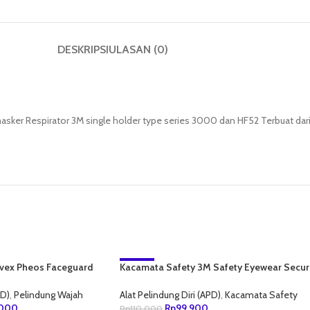
DESKRIPSI
ULASAN (0)
sker Respirator 3M single holder type series 3000 dan HF52 Terbuat dari
Uvex Pheos Faceguard
Kacamata Safety 3M Safety Eyewear Secur
-9%
Fit SF402AF
NEW
PD)
,
Pelindung Wajah
Alat Pelindung Diri (APD)
,
Kacamata Safety
,000
Rp
99,900
Rp
110,000