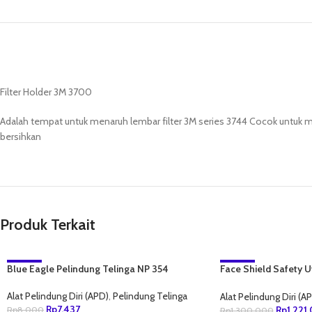
Filter Holder 3M 3700
Adalah tempat untuk menaruh lembar filter 3M series 3744 Cocok untuk ma
bersihkan
Produk Terkait
Blue Eagle Pelindung Telinga NP 354
-7%
Face Shield Safety 
-6%
9790211
NEW
Alat Pelindung Diri (APD)
,
Pelindung Telinga
Alat Pelindung Diri (A
Rp
7,437
Rp
1,221
Rp
8,000
Rp
1,300,000