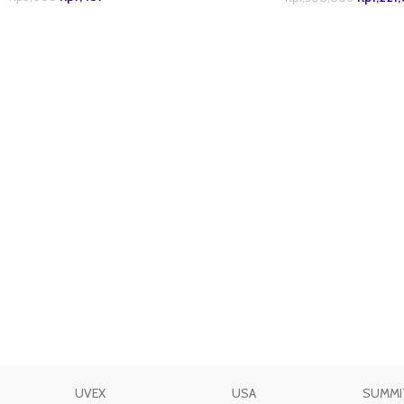
TAMBAH KE KERANJANG
TAMBAH KE KERANJ
UVEX
USA
SUMMI