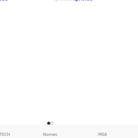
ANG
TAMBAH KE KERANJANG
TECH
Nomex
MSA