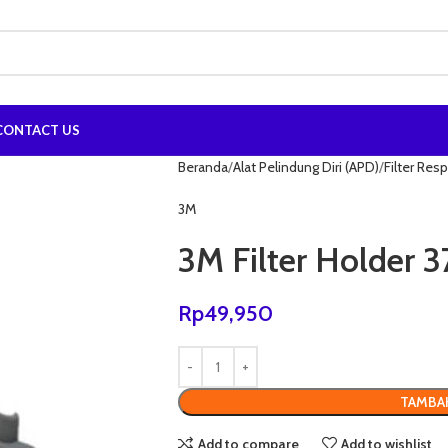
CONTACT US
Beranda
Alat Pelindung Diri (APD)
Filter Resp
3M
3M Filter Holder 
Rp
49,950
TAMBA
Add to compare
Add to wishlist