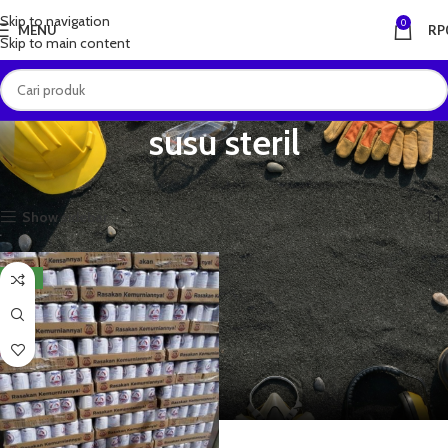
Skip to navigation
0
MENU
RP
Skip to main content
susu steril
Beranda
Produk dengan tag “susu steril”
Menampilkan hasil tunggal
Show sidebar
NEW