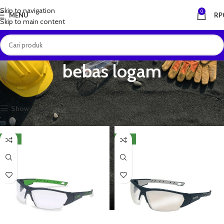
Skip to navigation
0
MENU
RP
Skip to main content
bebas logam
Beranda
Produk dengan tag “bebas logam”
Menampilkan semua 3 hasil
Show sidebar
NEW
NEW