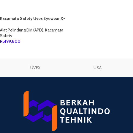
Kacamata Safety Uvex Eyewear X-
fit 9199286
Alat Pelindung Diri (APD)
,
Kacamata
Safety
Rp
199,800
TAMBAH KE KERANJANG
UVEX
USA