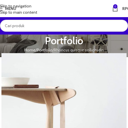
Skip to navigation
0
MENU
RP
Skip to main content
Portfolio
Home
Portfolio
Rhoncus quisque sollicitudin