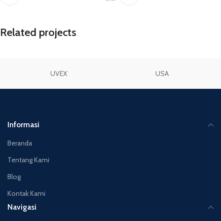
Related projects
UVEX
USA
Et vestibulum quis a suspendisse
Decor
Informasi
Beranda
Tentang Kami
Blog
Kontak Kami
Navigasi