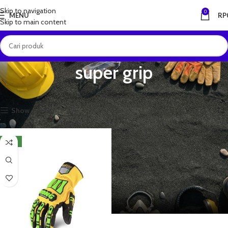
Skip to navigation
0
MENU
RP
Skip to main content
super grip
Beranda
Produk dengan tag “super grip”
Menampilkan hasil tunggal
Show sidebar
NEW