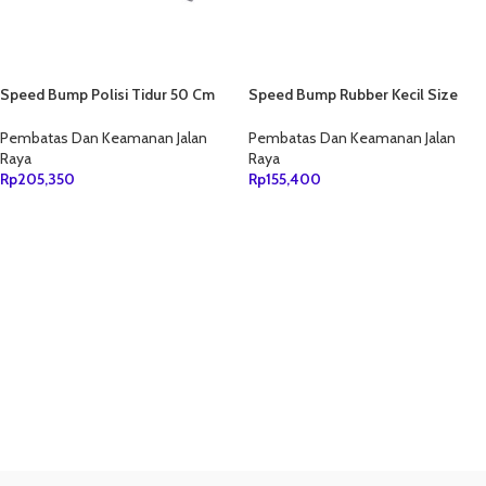
Speed Bump Polisi Tidur 50 Cm
Speed Bump Rubber Kecil Size
PVC
25cm
Pembatas Dan Keamanan Jalan
Pembatas Dan Keamanan Jalan
Raya
Raya
Rp
205,350
Rp
155,400
TAMBAH KE KERANJANG
TAMBAH KE KERANJANG