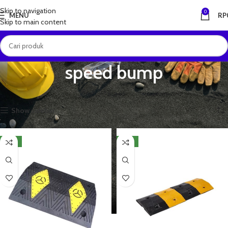
Skip to navigation
0
MENU
RP
Skip to main content
speed bump
Beranda
Produk dengan tag “speed bump”
Menampilkan semua 2 hasil
Show sidebar
NEW
NEW