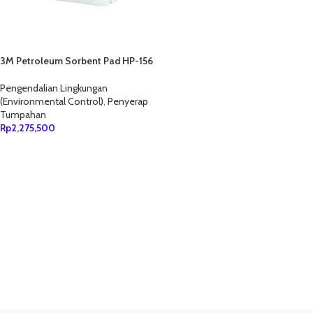
3M Petroleum Sorbent Pad HP-156
Pengendalian Lingkungan
(Environmental Control)
,
Penyerap
Tumpahan
Rp
2,275,500
TAMBAH KE KERANJANG