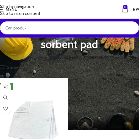
Skip to navigation
0
MENU
RP
Skip to main content
sorbent pad
Beranda
Produk dengan tag “sorbent pad”
Menampilkan hasil tunggal
Show sidebar
NEW