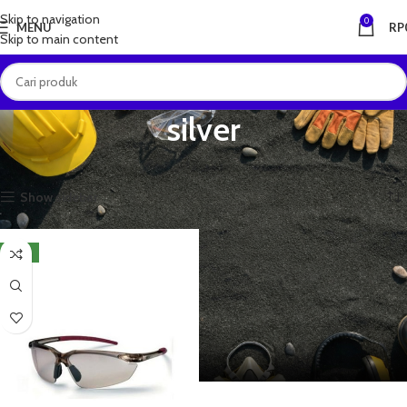
Skip to navigation
0
MENU
RP
Skip to main content
silver
Beranda
Produk dengan tag “silver”
Menampilkan hasil tunggal
Show sidebar
NEW