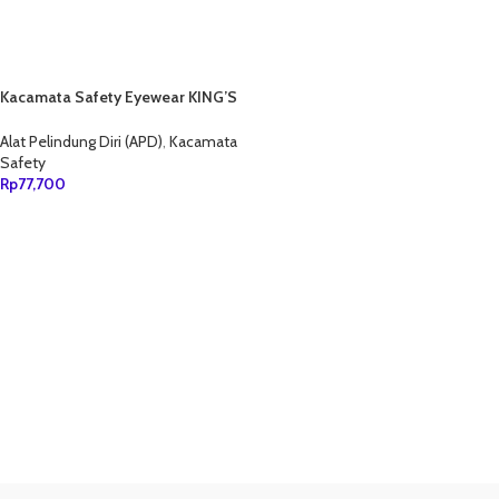
Kacamata Safety Eyewear KING’S
KY 733
Alat Pelindung Diri (APD)
,
Kacamata
Safety
Rp
77,700
TAMBAH KE KERANJANG