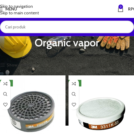
Skip to navigation
0
MENU
RP
Skip to main content
Organic vapor
Beranda
Produk dengan tag “Organic vapor”
Menampilkan semua 2 hasil
Show sidebar
NEW
NEW