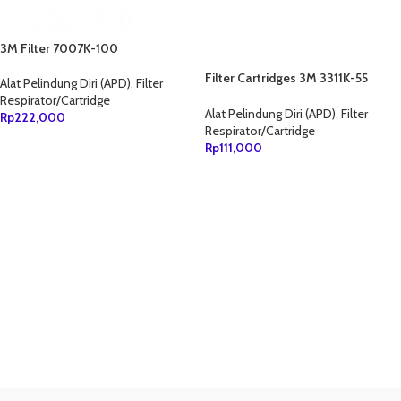
3M Filter 7007K-100
Filter Cartridges 3M 3311K-55
Alat Pelindung Diri (APD)
,
Filter
Organic Vapor & Partikulat
Respirator/Cartridge
Alat Pelindung Diri (APD)
,
Filter
Rp
222,000
Respirator/Cartridge
TAMBAH KE KERANJANG
Rp
111,000
TAMBAH KE KERANJANG