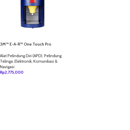
3M™ E-A-R™ One Touch Pro
Earplug Dispenser 391-0000
Alat Pelindung Diri (APD)
,
Pelindung
Telinga
,
Elektronik, Komunikasi &
Navigasi
Rp
2,775,000
TAMBAH KE KERANJANG