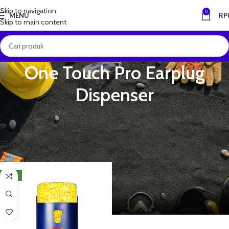
Skip to navigation
0
MENU
RP
Skip to main content
One Touch Pro Earplug
Dispenser
Beranda
Produk dengan tag “One Touch Pro Earplug Dispenser”
Menampilkan hasil tunggal
Show sidebar
NEW