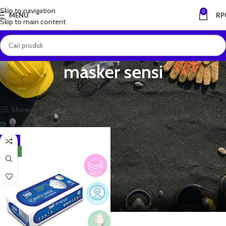
Skip to navigation
0
MENU
RP
Skip to main content
masker sensi
Beranda
Produk dengan tag “masker sensi”
Menampilkan hasil tunggal
Show sidebar
-1%
NEW