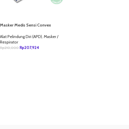
Masker Medis Sensi Convex
Earloop 4Ply isi 20Pcs Abu-abu
Alat Pelindung Diri (APD)
,
Masker /
Respirator
Rp
207,924
Rp
210,000
TAMBAH KE KERANJANG