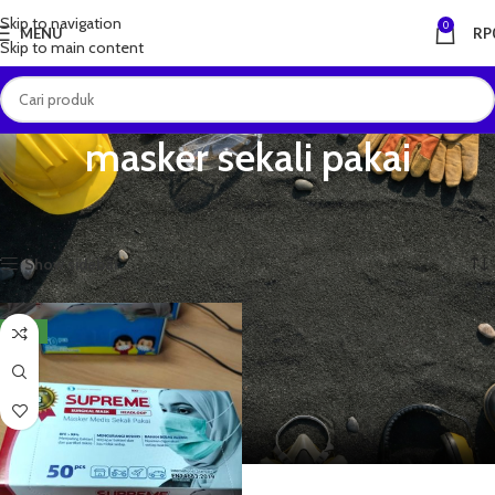
Skip to navigation
0
MENU
RP
Skip to main content
masker sekali pakai
Beranda
Produk dengan tag “masker sekali pakai”
Menampilkan hasil tunggal
Show sidebar
NEW