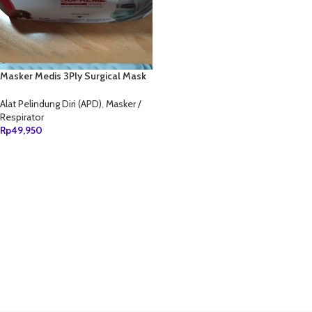
Masker Medis 3Ply Surgical Mask
Headloop Supreme
Alat Pelindung Diri (APD)
,
Masker /
Respirator
Rp
49,950
TAMBAH KE KERANJANG