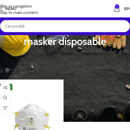
Skip to navigation
0
MENU
RP
Skip to main content
masker disposable
Beranda
Produk dengan tag “masker disposable”
Menampilkan hasil tunggal
Show sidebar
NEW