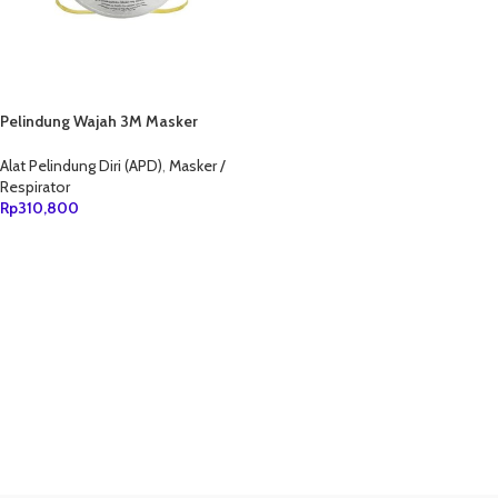
Pelindung Wajah 3M Masker
Respirator 8210V with Valve
Alat Pelindung Diri (APD)
,
Masker /
Respirator
Rp
310,800
TAMBAH KE KERANJANG