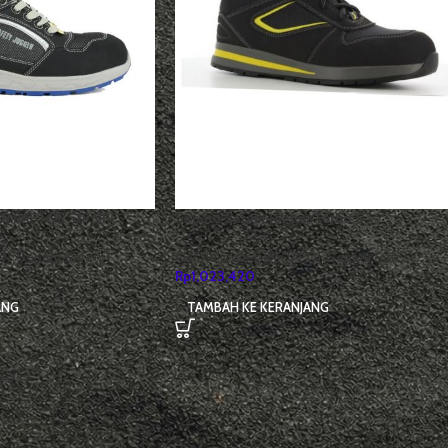
ER RAPTOR S1P SRC
Sepatu Safety Jogger Turbo S3
D)
,
Sepatu Safety
Alat Pelindung Diri (APD)
,
Sepatu Safety
Rp
1,023,420
ANG
TAMBAH KE KERANJANG