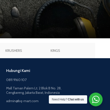
KRUSHERS
KINGS
JOGGER
Hubungi Kami
0811 9160 107
Mall Taman Palem Lt. 2 Blok B No. 28,
Cengkareng, Jakarta Barat, Indonesia
Need Help?
Chat with us
admin@bq-mart.com