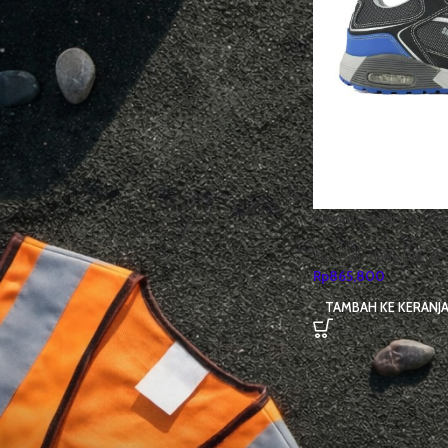
URUTKAN BERDASARKAN BRAND
JOGGER
1
STOCK STATUS
Sedang diskon
Stok tersedia
Sepatu Safety JOGG
Alat Pelindung Diri (AP
Rp
865,800
PRODUK RATING TERTINGGI
TAMBAH KE KERANJ
3M DBI-SALA Suspension
Trauma Safety Straps For
Harness 9501403
Rp
721,500
Rp
800,000
Kacamata Safety Eyewear