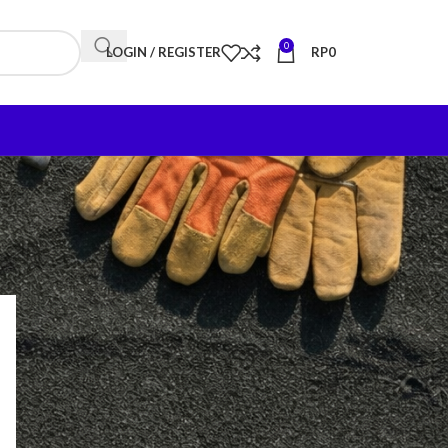
0
LOGIN / REGISTER
RP
0
18
24