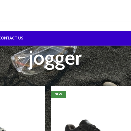
CONTACT US
jogger
n tag “jogger”
Show
9
12
NEW