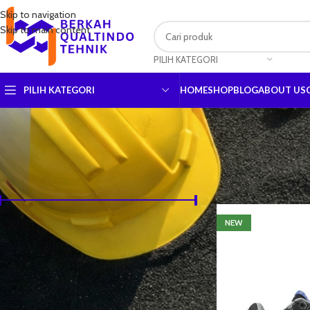
Skip to navigation
Skip to main content
PILIH KATEGORI
PILIH KATEGORI
HOME
SHOP
BLOG
ABOUT US
URUTKAN BERDASARKAN HARGA
Beranda
Produk denga
NEW
Harga:
Rp865,800
—
Rp1,023,420
SARING