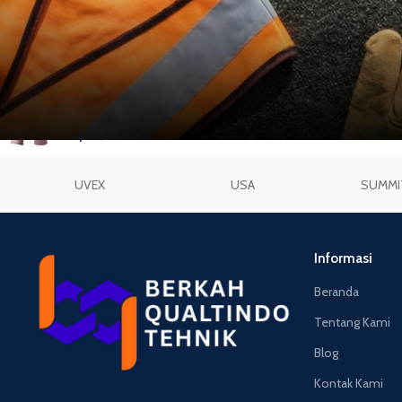
KINGS KY712
Rp
99,900
Sarung Tangan Safety 3M
Comfort Grip
Rp
94,350
UVEX
USA
SUMMI
Informasi
Beranda
Tentang Kami
Blog
Kontak Kami