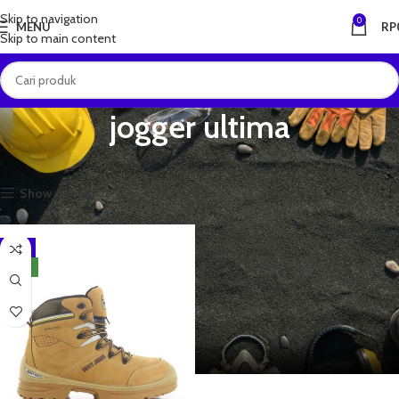
Skip to navigation
0
MENU
RP
Skip to main content
jogger ultima
Beranda
Produk dengan tag “jogger ultima”
Menampilkan hasil tunggal
Show sidebar
-5%
NEW