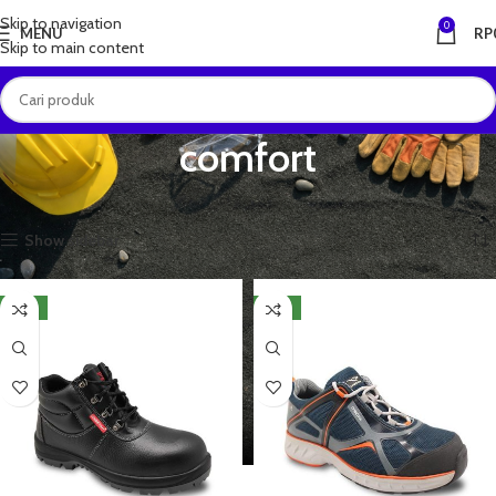
Skip to navigation
0
MENU
RP
Skip to main content
comfort
Beranda
Produk dengan tag “comfort”
Menampilkan semua 3 hasil
Show sidebar
NEW
NEW