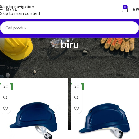
Skip to navigation
0
MENU
RP
Skip to main content
biru
Beranda
Produk dengan tag “biru”
Menampilkan semua 3 hasil
Show sidebar
NEW
NEW