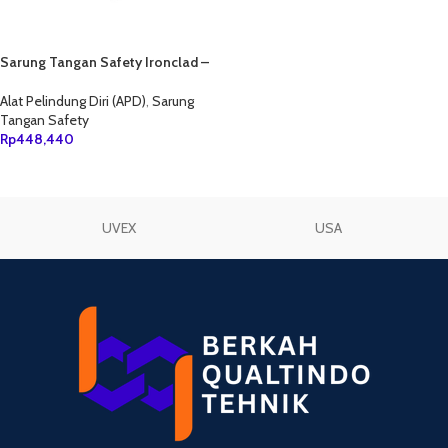
Sarung Tangan Safety Ironclad –
Motor Impact (Black Blue)
Alat Pelindung Diri (APD)
,
Sarung
Tangan Safety
Rp
448,440
TAMBAH KE KERANJANG
UVEX
USA