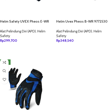
Helm Safety UVEX Pheos E-WR
Helm Uvex Pheos B-WR 9772530
9770530 Biru
Biru
Alat Pelindung Diri (APD)
,
Helm
Alat Pelindung Diri (APD)
,
Helm
Safety
Safety
Rp
299,700
Rp
348,540
TAMBAH KE KERANJANG
TAMBAH KE KERANJANG
NEW